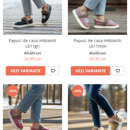
Papuci de casa imblaniti
Papuci de casa imblaniti
L611gri
L611mov
49,00 Lei
49,00 Lei
24,99 Lei
24,99 Lei
VEZI VARIANTE
VEZI VARIANTE
-49%
-49%