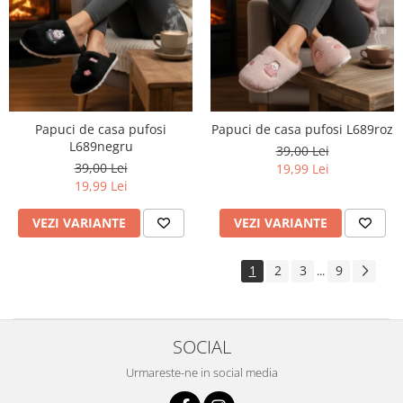
Papuci de casa pufosi
Papuci de casa pufosi L689roz
L689negru
39,00 Lei
39,00 Lei
19,99 Lei
19,99 Lei
VEZI VARIANTE
VEZI VARIANTE
1
2
3
9
...
SOCIAL
Urmareste-ne in social media