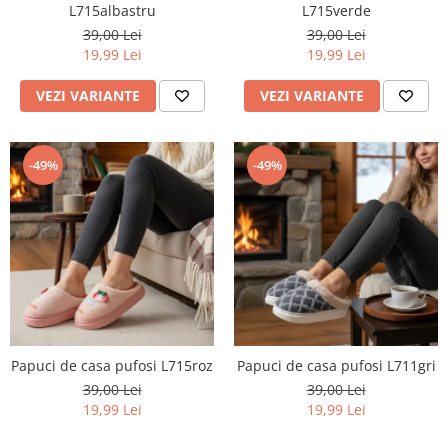
L715albastru
L715verde
39,00 Lei
39,00 Lei
19,99 Lei
19,99 Lei
VEZI VARIANTE
VEZI VARIANTE
-49%
-49%
Papuci de casa pufosi L715roz
Papuci de casa pufosi L711gri
39,00 Lei
39,00 Lei
19,99 Lei
19,99 Lei