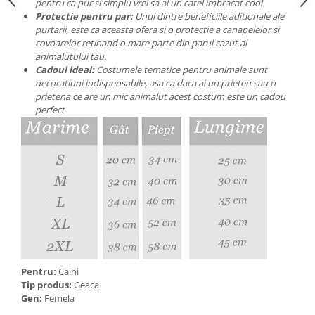
pentru ca pur si simplu vrei sa ai un catel imbracat cool.
Protectie pentru par:
Unul dintre beneficiile aditionale ale
purtarii, este ca aceasta ofera si o protectie a canapelelor si
covoarelor retinand o mare parte din parul cazut al
animalutului tau.
Cadoul ideal:
Costumele tematice pentru animale sunt
decoratiuni indispensabile, asa ca daca ai un prieten sau o
prietena ce are un mic animalut acest costum este un cadou
perfect
Pentru:
Caini
Tip produs:
Geaca
Gen:
Femela