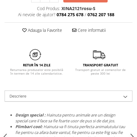
Chiloți clasici
Bustiere
Cod Produs:
XINA2121rosu-S
Chiloți tanga
Dresuri
Ai nevoie de ajutor?
0784 275 678
/
0762 207 188
Corsete
Halate
Adauga la Favorite
Cere informatii
Lenjerie erotică
Maiouri
Pret unic 9.99 Lei
Seturi și Compleuri
RETUR ÎN 14 ZILE
TRANSPORT GRATUIT
Returnarea produselor este posibilă
Transport gratuit al comenzilor de
în termen de 14 zile calendaristice.
peste 300 lei
Descriere
Design special :
Hainuta pentru animale are un design
special care il face sa fie foarte usor de pus si de dat jos.
Plimbari cool:
Hainuta va fi tinuta perfecta animalutului tau
fie pentru ca afara bate vantul, fie pentru ca este frig sau fie