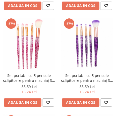
ADAUGA IN COS
ADAUGA IN COS
-57%
-57%
Set portabil cu 5 pensule
Set portabil cu 5 pensule
sclipitoare pentru machiaj SL-
sclipitoare pentru machiaj SL-
1010Aroz deschis
1010Amov
35,59 Lei
35,59 Lei
15,24 Lei
15,24 Lei
ADAUGA IN COS
ADAUGA IN COS