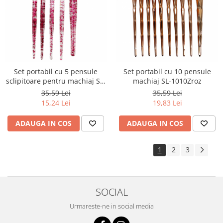
Set portabil cu 5 pensule
Set portabil cu 10 pensule
sclipitoare pentru machiaj SL-
machiaj SL-1010Zroz
1010Aroz inchis
35,59 Lei
35,59 Lei
15,24 Lei
19,83 Lei
ADAUGA IN COS
ADAUGA IN COS
1
2
3
SOCIAL
Urmareste-ne in social media