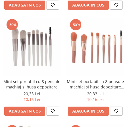
ADAUGA IN COS
ADAUGA IN COS
-50%
-50%
Mini set portabil cu 8 pensule
Mini set portabil cu 8 pensule
machiaj si husa depozitare
machiaj si husa depozitare
MP-801gri
MP-801roz
20,33 Lei
20,33 Lei
10,16 Lei
10,16 Lei
ADAUGA IN COS
ADAUGA IN COS