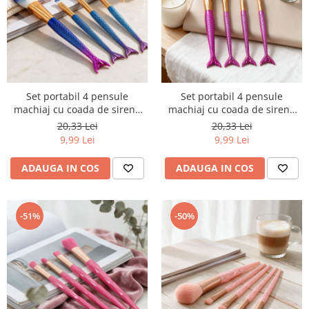
Set portabil 4 pensule
Set portabil 4 pensule
machiaj cu coada de sirena
machiaj cu coada de sirena
SL-6004albastru
SL-6004roz
20,33 Lei
20,33 Lei
9,99 Lei
9,99 Lei
ADAUGA IN COS
ADAUGA IN COS
-51%
-50%