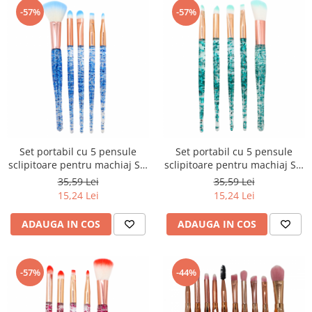
-57%
-57%
Set portabil cu 5 pensule
Set portabil cu 5 pensule
sclipitoare pentru machiaj SL-
sclipitoare pentru machiaj SL-
1010Aalbastru
1010Averde
35,59 Lei
35,59 Lei
15,24 Lei
15,24 Lei
ADAUGA IN COS
ADAUGA IN COS
-57%
-44%