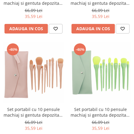
machiaj si gentuta depozitare
machiaj si gentuta depozitare
SL-5046bleumarin
SL-5046portocaliu
66,09 Lei
66,09 Lei
35,59 Lei
35,59 Lei
ADAUGA IN COS
ADAUGA IN COS
-46%
-46%
Set portabil cu 10 pensule
Set portabil cu 10 pensule
machiaj si gentuta depozitare
machiaj si gentuta depozitare
SL-5046roz
SL-5046verde
66,09 Lei
66,09 Lei
35,59 Lei
35,59 Lei