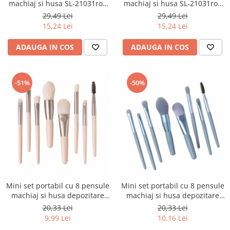
machiaj si husa SL-21031roz
machiaj si husa SL-21031roz
Chiloți clasici
Bustiere
inchis
deschis
29,49 Lei
29,49 Lei
Chiloți tanga
Dresuri
15,24 Lei
15,24 Lei
Corsete
Halate
ADAUGA IN COS
ADAUGA IN COS
Lenjerie erotică
Maiouri
-51%
-50%
Pret unic 9.99 Lei
Seturi și Compleuri
Mini set portabil cu 8 pensule
Mini set portabil cu 8 pensule
machiaj si husa depozitare
machiaj si husa depozitare
MP-801bej
MP-801albastru
20,33 Lei
20,33 Lei
9,99 Lei
10,16 Lei