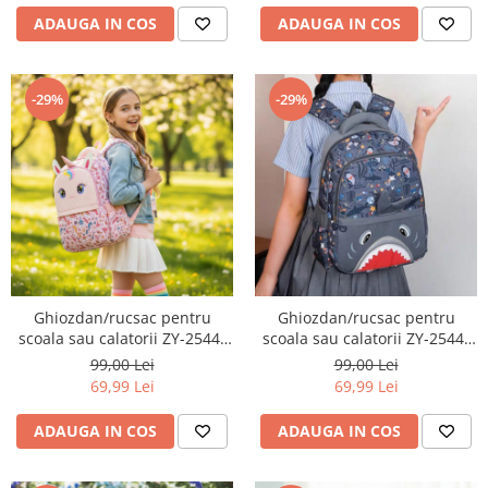
ADAUGA IN COS
ADAUGA IN COS
-29%
-29%
Ghiozdan/rucsac pentru
Ghiozdan/rucsac pentru
scoala sau calatorii ZY-2544-
scoala sau calatorii ZY-2544-
1roz
1gri
99,00 Lei
99,00 Lei
69,99 Lei
69,99 Lei
ADAUGA IN COS
ADAUGA IN COS