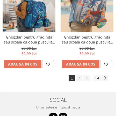
Ghiozdan pentru gradinita
Ghiozdan pentru gradinita
sau scoala cu doua pusculite
sau scoala cu doua pusculite
atasate ZY-25127albastru
atasate ZY-25127gri
89,00 Lei
89,00 Lei
59,99 Lei
59,99 Lei
ADAUGA IN COS
ADAUGA IN COS
1
2
3
14
...
SOCIAL
Urmareste-ne in social media