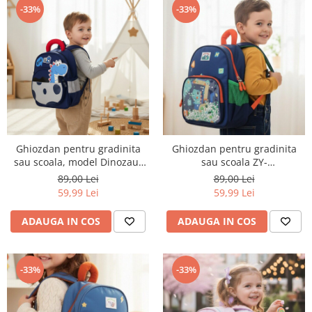
-33%
-33%
Ghiozdan pentru gradinita
Ghiozdan pentru gradinita
sau scoala, model Dinozaur
sau scoala ZY-
ZY-25124bleumarin
25122bleumarin/verde
89,00 Lei
89,00 Lei
59,99 Lei
59,99 Lei
ADAUGA IN COS
ADAUGA IN COS
-33%
-33%