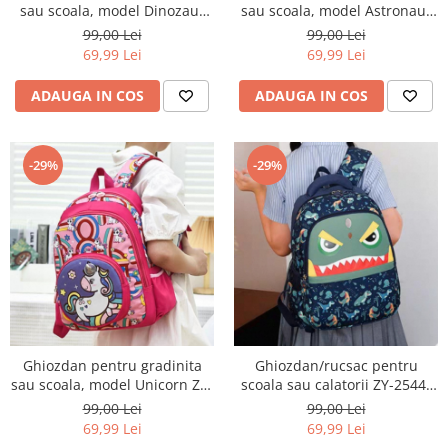
sau scoala, model Dinozaur
sau scoala, model Astronaut
ZY-2545-1bleumarin/dino
ZY-2545-1bleumarin/astro
99,00 Lei
99,00 Lei
69,99 Lei
69,99 Lei
ADAUGA IN COS
ADAUGA IN COS
-29%
-29%
Ghiozdan pentru gradinita
Ghiozdan/rucsac pentru
sau scoala, model Unicorn ZY-
scoala sau calatorii ZY-2544-
2545-1fucsia
1bleumarin
99,00 Lei
99,00 Lei
69,99 Lei
69,99 Lei