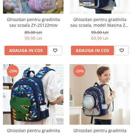
Ghiozdan pentru gradinita
Ghiozdan pentru gradinita
sau scoala ZY-25122mov
sau scoala, model Masina ZY-
2545-1bleumarin/masina
89,00 Lei
99,00 Lei
59,99 Lei
69,99 Lei
ADAUGA IN COS
ADAUGA IN COS
-29%
-29%
Ghiozdan pentru gradinita
Ghiozdan pentru gradinita