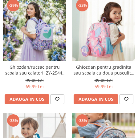
-29%
-33%
Ghiozdan/rucsac pentru
Ghiozdan pentru gradinita
scoala sau calatorii ZY-2544-
sau scoala cu doua pusculite
1mov
atasate ZY-25127roz
99,00 Lei
89,00 Lei
69,99 Lei
59,99 Lei
ADAUGA IN COS
ADAUGA IN COS
-33%
-33%