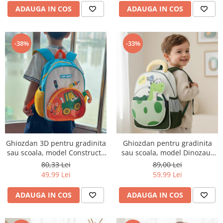
ADAUGA IN COS
ADAUGA IN COS
-38%
-33%
Ghiozdan 3D pentru gradinita
Ghiozdan pentru gradinita
sau scoala, model Constructii
sau scoala, model Dinozaur
ZY-22179portocaliu
ZY-25124verde
80,33 Lei
89,00 Lei
49,99 Lei
59,99 Lei
ADAUGA IN COS
ADAUGA IN COS