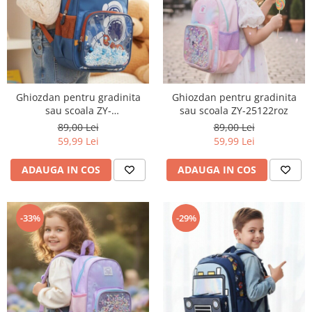
Ghiozdan pentru gradinita
Ghiozdan pentru gradinita
sau scoala ZY-
sau scoala ZY-25122roz
25122albastru/maro
89,00 Lei
89,00 Lei
59,99 Lei
59,99 Lei
ADAUGA IN COS
ADAUGA IN COS
-33%
-29%