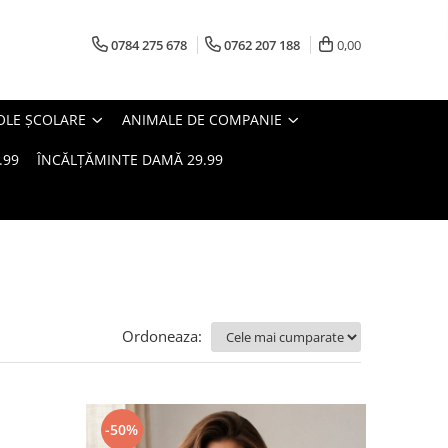
0784 275 678
0762 207 188
0,00
OLE ȘCOLARE
ANIMALE DE COMPANIE
.99
ÎNCĂLȚĂMINTE DAMĂ 29.99
Ordoneaza:
-50%