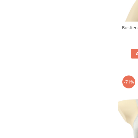
Pret unic 9.99 Lei
Seturi și Compleuri
Bustie
-71%