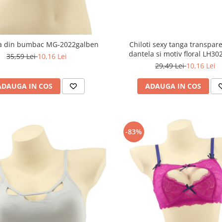
ra din bumbac MG-2022galben
Chiloti sexy tanga transpare
dantela si motiv floral LH30
35,59 Lei
10,16 Lei
29,49 Lei
10,16 Lei
ADAUGA IN COS
ADAUGA IN COS
-83%