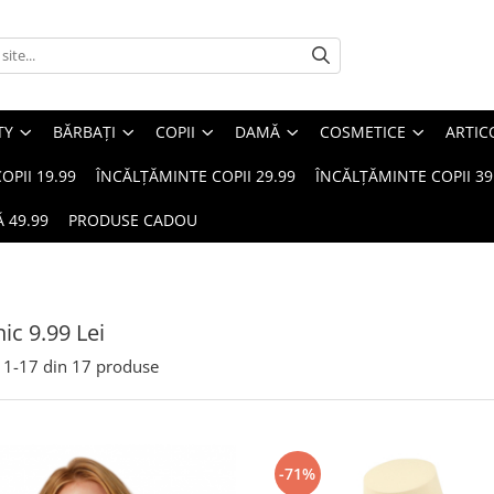
TY
BĂRBAȚI
COPII
DAMĂ
COSMETICE
ARTIC
OPII 19.99
ÎNCĂLȚĂMINTE COPII 29.99
ÎNCĂLȚĂMINTE COPII 39
 49.99
PRODUSE CADOU
ic 9.99 Lei
1-
17
din
17
produse
-71%