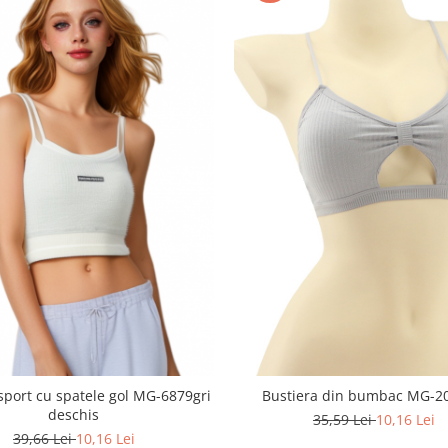
sport cu spatele gol MG-6879gri
Bustiera din bumbac MG-2
deschis
35,59 Lei
10,16 Lei
39,66 Lei
10,16 Lei