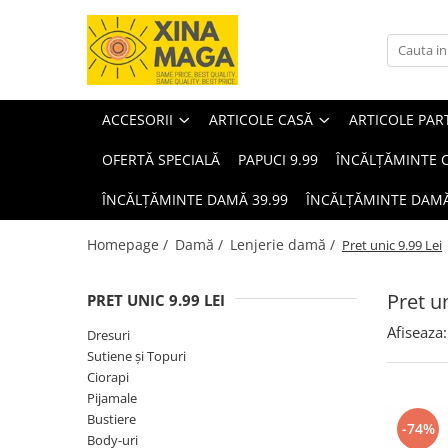
Accesorii
Articole casă
Articole party
Bărbați
Copii
Damă
Cosmetice
ARTICOLE ȘCOLARE
Animale de companie
ACCESORII
ARTICOLE CASĂ
ARTICOLE PAR
OFERTĂ SPECIALĂ
PAPUCI 9.99
ÎNCĂLȚĂMINTE C
ÎNCĂLȚĂMINTE DAMĂ 39.99
ÎNCĂLȚĂMINTE DAMĂ
Homepage /
Damă /
Lenjerie damă /
Pret unic 9.99 Lei
Pret un
PRET UNIC 9.99 LEI
Afiseaza:
Dresuri
Sutiene și Topuri
Ciorapi
Pijamale
Bijuterii
Lenjerii de pat single
Baloane
Încălțăminte bărbați
Îmbrăcăminte copii
Îmbrăcăminte damă
Machiaj
Jucării
Accesorii animale de companie
Bustiere
-74%
Body-uri