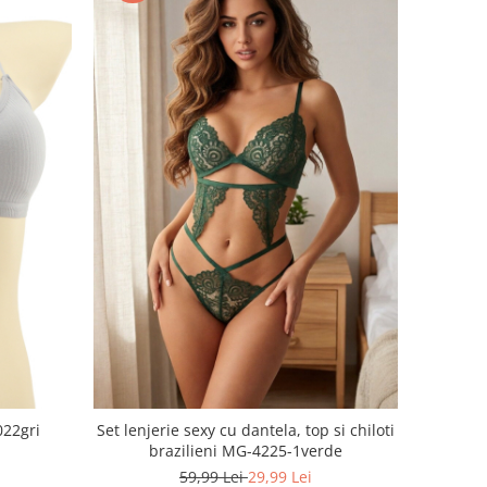
022gri
Set lenjerie sexy cu dantela, top si chiloti
brazilieni MG-4225-1verde
59,99 Lei
29,99 Lei