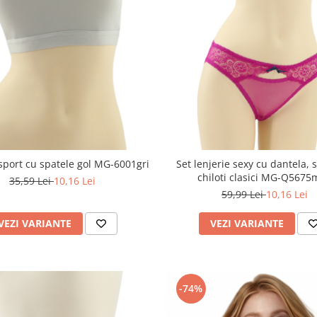
sport cu spatele gol MG-6001gri
Set lenjerie sexy cu dantela, s
chiloti clasici MG-Q5675
35,59 Lei
10,16 Lei
59,99 Lei
10,16 Lei
VEZI VARIANTE
VEZI VARIANTE
-74%