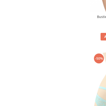
Busti
-50%