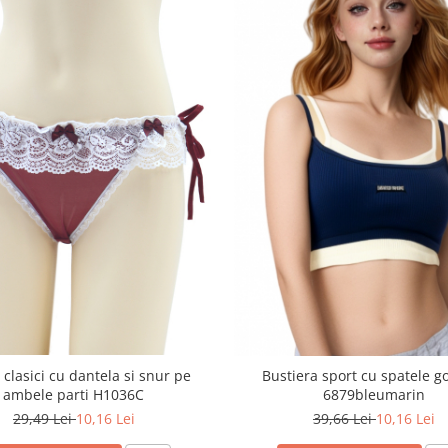
i clasici cu dantela si snur pe
Bustiera sport cu spatele g
ambele parti H1036C
6879bleumarin
29,49 Lei
10,16 Lei
39,66 Lei
10,16 Lei