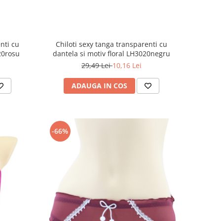
nti cu
Chiloti sexy tanga transparenti cu
20rosu
dantela si motiv floral LH3020negru
29,49 Lei
10,16 Lei
ADAUGA IN COS
-66%