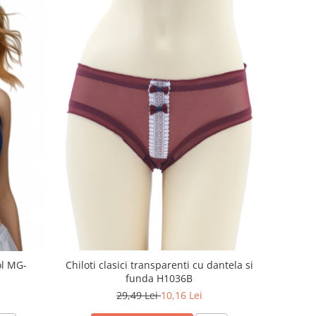
ol MG-
Chiloti clasici transparenti cu dantela si
funda H1036B
29,49 Lei
10,16 Lei