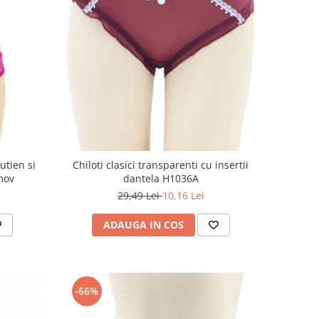
utien si
Chiloti clasici transparenti cu insertii
mov
dantela H1036A
29,49 Lei
10,16 Lei
ADAUGA IN COS
-66%