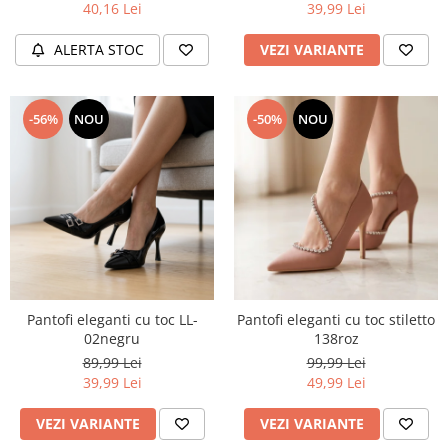
40,16 Lei
39,99 Lei
ALERTA STOC
VEZI VARIANTE
-56%
NOU
-50%
NOU
Pantofi eleganti cu toc LL-
Pantofi eleganti cu toc stiletto
02negru
138roz
89,99 Lei
99,99 Lei
39,99 Lei
49,99 Lei
VEZI VARIANTE
VEZI VARIANTE