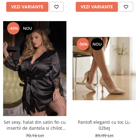
VEZI VARIANTE
VEZI VARIANTE
-43%
NOU
-56%
NOU
Set sexy, halat din satin fin cu
Pantofi eleganti cu toc LL-
insertii de dantela si chiloti
02bej
tanga YMR-P6017negru
70,16 Lei
89,99 Lei