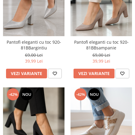
Pantofi eleganti cu toc 920-
Pantofi eleganti cu toc 920-
81BBargintiu
81BBsampanie
69,00 Lei
69,00 Lei
39,99 Lei
39,99 Lei
VEZI VARIANTE
VEZI VARIANTE
-42%
NOU
-42%
NOU