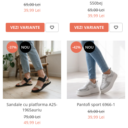
550bej
69,00 Lei
69,00 Lei
39,99 Lei
39,99 Lei
VEZI VARIANTE
VEZI VARIANTE
-37%
NOU
-42%
NOU
Sandale cu platforma A25-
Pantofi sport 6966-1
1965auriu
69,00 Lei
79,00 Lei
39,99 Lei
49,99 Lei