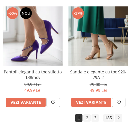
-50%
NOU
-37%
Pantofi eleganti cu toc stiletto
Sandale elegante cu toc 920-
138mov
79A-2
99,99 Lei
79,00 Lei
49,99 Lei
49,99 Lei
VEZI VARIANTE
VEZI VARIANTE
1
2
3
185
...