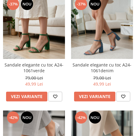
-37%
NOU
-37%
NOU
Sandale elegante cu toc A24-
Sandale elegante cu toc A24-
1061verde
1061denim
79,00 Lei
79,00 Lei
49,99 Lei
49,99 Lei
VEZI VARIANTE
VEZI VARIANTE
-42%
NOU
-42%
NOU