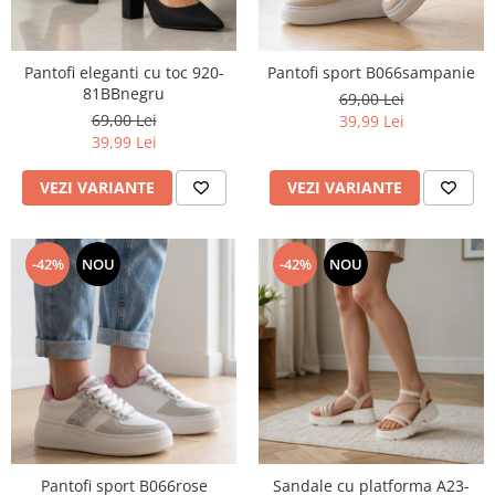
Pantofi eleganti cu toc 920-
Pantofi sport B066sampanie
81BBnegru
69,00 Lei
69,00 Lei
39,99 Lei
39,99 Lei
VEZI VARIANTE
VEZI VARIANTE
-42%
NOU
-42%
NOU
Pantofi sport B066rose
Sandale cu platforma A23-