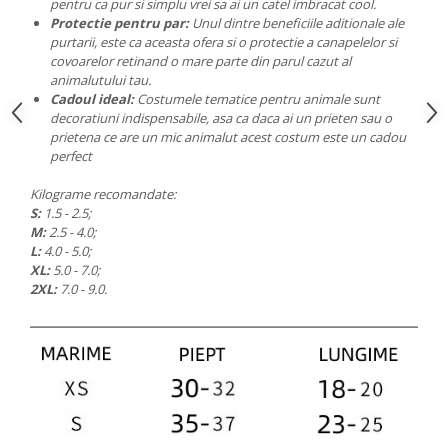
pentru ca pur si simplu vrei sa ai un catel imbracat cool.
Protectie pentru par:
Unul dintre beneficiile aditionale ale
purtarii, este ca aceasta ofera si o protectie a canapelelor si
covoarelor retinand o mare parte din parul cazut al
animalutului tau.
Cadoul ideal:
Costumele tematice pentru animale sunt
decoratiuni indispensabile, asa ca daca ai un prieten sau o
prietena ce are un mic animalut acest costum este un cadou
perfect
Kilograme recomandate:
S:
1.5 - 2.5;
M:
2.5 - 4.0;
L:
4.0 - 5.0;
XL:
5.0 - 7.0;
2XL:
7.0 - 9.0.