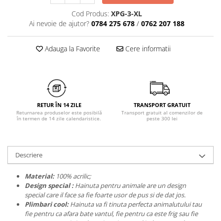
Chiloți clasici
Bustiere
Cod Produs:
XPG-3-XL
Chiloți tanga
Dresuri
Ai nevoie de ajutor?
0784 275 678
/
0762 207 188
Corsete
Halate
Adauga la Favorite
Cere informatii
Lenjerie erotică
Maiouri
Pret unic 9.99 Lei
Seturi și Compleuri
RETUR ÎN 14 ZILE
TRANSPORT GRATUIT
Returnarea produselor este posibilă
Transport gratuit al comenzilor de
în termen de 14 zile calendaristice.
peste 300 lei
Descriere
Material:
100% acrilic;
Design special :
Hainuta pentru animale are un design
special care il face sa fie foarte usor de pus si de dat jos.
Plimbari cool:
Hainuta va fi tinuta perfecta animalutului tau
fie pentru ca afara bate vantul, fie pentru ca este frig sau fie