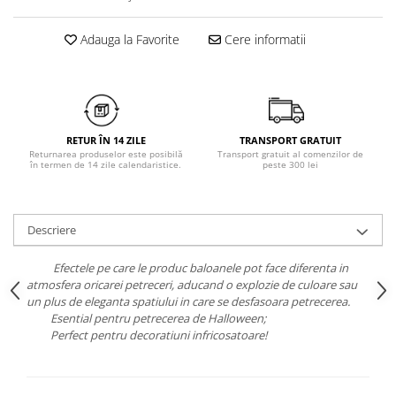
Chiloți clasici
Bustiere
Chiloți tanga
Dresuri
Adauga la Favorite
Cere informatii
Corsete
Halate
Lenjerie erotică
Maiouri
RETUR ÎN 14 ZILE
TRANSPORT GRATUIT
Pret unic 9.99 Lei
Returnarea produselor este posibilă
Transport gratuit al comenzilor de
în termen de 14 zile calendaristice.
peste 300 lei
Seturi și Compleuri
Descriere
Efectele pe care le produc baloanele pot face diferenta in
atmosfera oricarei petreceri, aducand o explozie de culoare sau
un plus de eleganta spatiului in care se desfasoara petrecerea.
Esential pentru petrecerea de Halloween;
Perfect pentru decoratiuni infricosatoare!