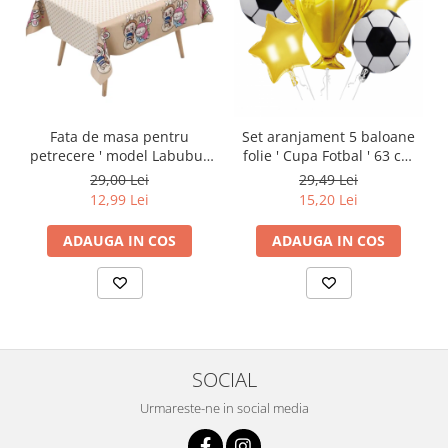
Fata de masa pentru
Set aranjament 5 baloane
petrecere ' model Labubu '
folie ' Cupa Fotbal ' 63 cm
183 x 137 cm 2260-2506
LY-2439-11
29,00 Lei
29,49 Lei
12,99 Lei
15,20 Lei
ADAUGA IN COS
ADAUGA IN COS
SOCIAL
Urmareste-ne in social media