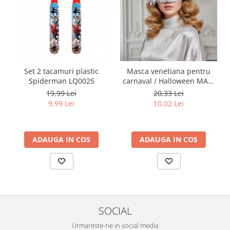
Set 2 tacamuri plastic
Masca venetiana pentru
Spiderman LQ0025
carnaval / Halloween MAS-
102alb
19,99 Lei
20,33 Lei
9,99 Lei
10,02 Lei
ADAUGA IN COS
ADAUGA IN COS
SOCIAL
Urmareste-ne in social media