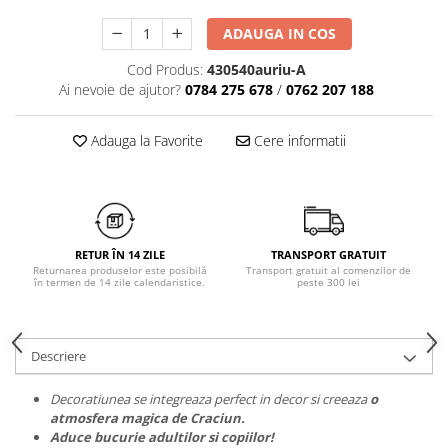
Chiloți clasici
Bustiere
ADAUGA IN COS
Chiloți tanga
Dresuri
Corsete
Cod Produs:
430540auriu-A
Ai nevoie de ajutor?
0784 275 678
/
0762 207 188
Halate
Lenjerie erotică
Adauga la Favorite
Cere informatii
Maiouri
Pret unic 9.99 Lei
Seturi și Compleuri
RETUR ÎN 14 ZILE
TRANSPORT GRATUIT
Returnarea produselor este posibilă
Transport gratuit al comenzilor de
în termen de 14 zile calendaristice.
peste 300 lei
Descriere
Decoratiunea se integreaza perfect in decor si creeaza
o
atmosfera magica de Craciun.
Aduce bucurie adultilor si copiilor!