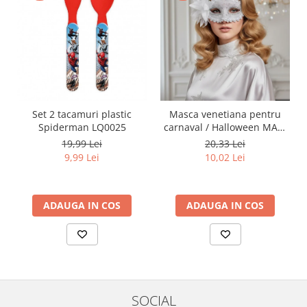
Set 2 tacamuri plastic
Masca venetiana pentru
Spiderman LQ0025
carnaval / Halloween MAS-
102alb
19,99 Lei
20,33 Lei
9,99 Lei
10,02 Lei
ADAUGA IN COS
ADAUGA IN COS
SOCIAL