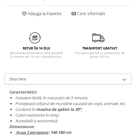
Chiloți clasici
Bustiere
Chiloți tanga
Dresuri
Adauga la Favorite
Cere informatii
Corsete
Halate
Lenjerie erotică
Maiouri
RETUR ÎN 14 ZILE
TRANSPORT GRATUIT
Pret unic 9.99 Lei
Returnarea produselor este posibilă
Transport gratuit al comenzilor de
în termen de 14 zile calendaristice.
peste 300 lei
Seturi și Compleuri
Descriere
Caracteristici:
Instalare facilă, în mai puțin de 5 minute;
Protejează colțarul de murdărie cauzată de copii, animale, etc.
Curățare în
mașina de spălat la 30°;
Culori rezistente în timp;
Accesibilă și economică;
Dimensiune:
husa 2 persoane
: 140-180 cm