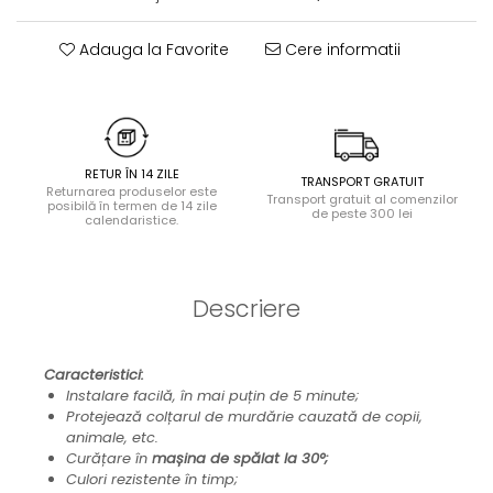
Halate
Adauga la Favorite
Cere informatii
Lenjerie erotică
Maiouri
Pret unic 9.99 Lei
Seturi și Compleuri
RETUR ÎN 14 ZILE
TRANSPORT GRATUIT
Returnarea produselor este
Transport gratuit al comenzilor
posibilă în termen de 14 zile
de peste 300 lei
calendaristice.
Descriere
Caracteristici:
Instalare facilă, în mai puțin de 5 minute;
Protejează colțarul de murdărie cauzată de copii,
animale, etc.
Curățare în
mașina de spălat la 30°;
Culori rezistente în timp;