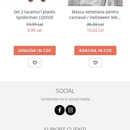
Set 2 tacamuri plastic
Masca venetiana pentru
Spiderman LQ0025
carnaval / Halloween MAS-
102alb
19,99 Lei
20,33 Lei
9,99 Lei
10,02 Lei
ADAUGA IN COS
ADAUGA IN COS
SOCIAL
Urmareste-ne in social media
SUPORT CLIENTI