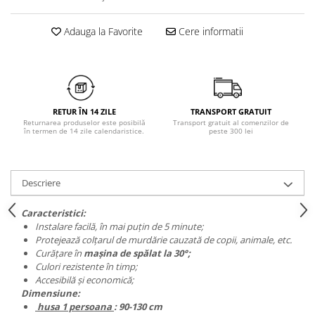
Chiloți clasici
Bustiere
Chiloți tanga
Dresuri
Adauga la Favorite
Cere informatii
Corsete
Halate
Lenjerie erotică
Maiouri
RETUR ÎN 14 ZILE
TRANSPORT GRATUIT
Pret unic 9.99 Lei
Returnarea produselor este posibilă
Transport gratuit al comenzilor de
în termen de 14 zile calendaristice.
peste 300 lei
Seturi și Compleuri
Descriere
Caracteristici:
Instalare facilă, în mai puțin de 5 minute;
Protejează colțarul de murdărie cauzată de copii, animale, etc.
Curățare în
mașina de spălat la 30°;
Culori rezistente în timp;
Accesibilă și economică;
Dimensiune:
husa 1 persoana
: 90-130 cm