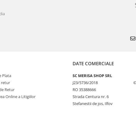
dia
DATE COMERCIALE
 Plata
SC MERISA SHOP SRL
 retur
J23/5736/2018
©
de Retur
RO 35388666
ea Online a Litigiilor
Strada Centura nr. 6
Stefanestii de jos, Ilfov