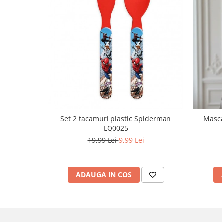
Pret unic 9.99 Lei
Seturi și Compleuri
Set 2 tacamuri plastic Spiderman
Masca
LQ0025
19,99 Lei
9,99 Lei
ADAUGA IN COS