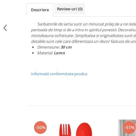
Espadrile
Ghete
Lenjerii catifea
Ghete
Papuci
Review-uri
(0)
Descriere
Lenjerii cocolino
Papuci
Lenjerie damă
Huse cu elastic
Teniși
Sarbatorile de iarna sunt un minunat prilej de a ne rede
Dresuri
perioada de timp si de a intra in spiritul povestii. Decoratiu
Preșuri
ÎNCĂLȚĂMINTE COPII 39.99
Sutiene și Topuri
intotdeauna sofisticate. Simplitatea si originalitatea sunt d
Accesorii copii
Pături și Cuverturi
Ciorapi
detaliile sunt cele care diferentiaza un decor fastuos de unu
Dimensiune:
30 cm
Căciuli, șepci si pălării
Pijamale
Pături
Material:
Lemn
Mânuși
Bustiere
Seturi de toamnă/iarnă
Body-uri
Lenjerie copii
Chiloți sexy
Informatii conformitate produs
Accesorii erotică
Ciorapi
Chiloți brazilieni
Chiloți
Chiloți clasici
Bustiere
Chiloți tanga
Dresuri
Corsete
Halate
-50%
-51%
Lenjerie erotică
Maiouri