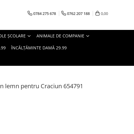
0784 275 678
0762 207 188
0,00
OLE ȘCOLARE
ANIMALE DE COMPANIE
.99
ÎNCĂLȚĂMINTE DAMĂ 29.99
n lemn pentru Craciun 654791