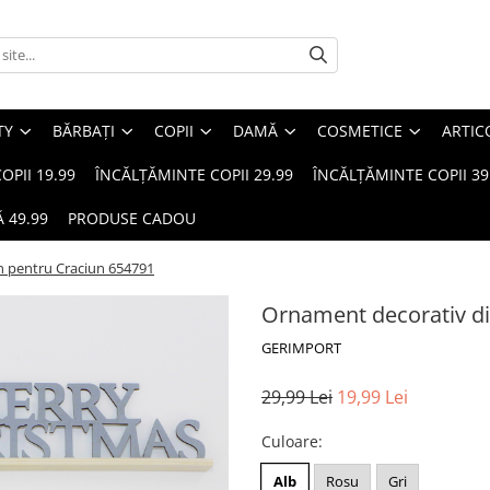
TY
BĂRBAȚI
COPII
DAMĂ
COSMETICE
ARTIC
OPII 19.99
ÎNCĂLȚĂMINTE COPII 29.99
ÎNCĂLȚĂMINTE COPII 39
 49.99
PRODUSE CADOU
n pentru Craciun 654791
Ornament decorativ di
GERIMPORT
29,99 Lei
19,99 Lei
Culoare
:
Alb
Rosu
Gri