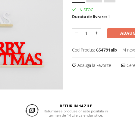
IN STOC
Durata de livrare:
1
ADAUG
Cod Produs:
654791alb
Ai nev
Adauga la Favorite
Cere 
RETUR ÎN 14 ZILE
Returnarea produselor este posibilă în
termen de 14 zile calendaristice.