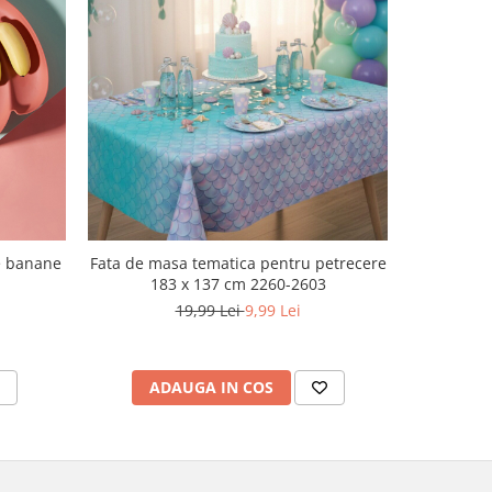
-50%
de banane
Fata de masa tematica pentru petrecere
Fata 
183 x 137 cm 2260-2603
petrecere
19,99 Lei
9,99 Lei
ADAUGA IN COS
AD