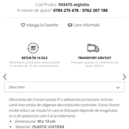
Chiloți clasici
Cod Produs:
943475-argintiu
Bustiere
Ai nevoie de ajutor?
0784 275 678
/
0762 207 188
Chiloți tanga
Dresuri
Corsete
Adauga la Favorite
Cere informatii
Halate
Lenjerie erotică
Maiouri
Pret unic 9.99 Lei
Seturi și Compleuri
RETUR ÎN 14 ZILE
TRANSPORT GRATUIT
Returnarea produselor este posibilă
Transport gratuit al comenzilor de
în termen de 14 zile calendaristice.
peste 300 lei
Descriere
Decorarea de Craciun poate fi o adevarata provocare, inclusiv
cand vine vorba de alegerea decoratiunilor potrivite. Exista foarte
multe stiluri, iar modul in care le folosesti depinde de imaginatia
ta si de spatiul pe care il ai la indemana.
Dimensiune:
10 x 13 cm
Material :
PLASTIC /CATIFEA