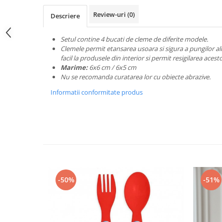
Espadrile
Ghete
Lenjerii catifea
Ghete
Papuci
Review-uri
(0)
Descriere
Lenjerii cocolino
Papuci
Lenjerie damă
Huse cu elastic
Teniși
Setul contine 4 bucati de cleme de diferite modele.
Dresuri
Clemele permit etansarea usoara si sigura a pungilor al
Preșuri
ÎNCĂLȚĂMINTE COPII 39.99
Sutiene și Topuri
facil la produsele din interior si permit resigilarea acest
Accesorii copii
Pături și Cuverturi
Ciorapi
Marime:
6x6 cm / 6x5 cm
Nu se recomanda curatarea lor cu obiecte abrazive.
Căciuli, șepci si pălării
Pijamale
Pături
Informatii conformitate produs
Mânuși
Bustiere
Seturi de toamnă/iarnă
Body-uri
Lenjerie copii
Chiloți sexy
Accesorii erotică
Ciorapi
Chiloți brazilieni
Chiloți
Chiloți clasici
Bustiere
Chiloți tanga
Dresuri
-50%
-51%
Corsete
Halate
Lenjerie erotică
Maiouri