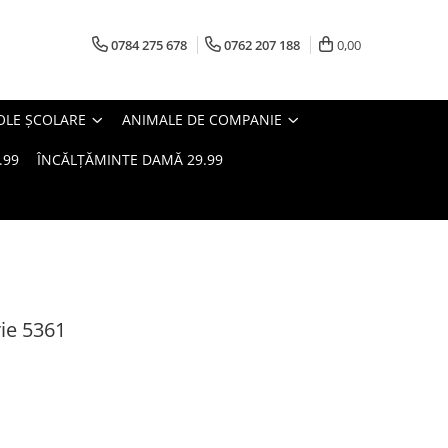
0784 275 678
0762 207 188
0,00
OLE ȘCOLARE
ANIMALE DE COMPANIE
.99
ÎNCĂLȚĂMINTE DAMĂ 29.99
ie 5361