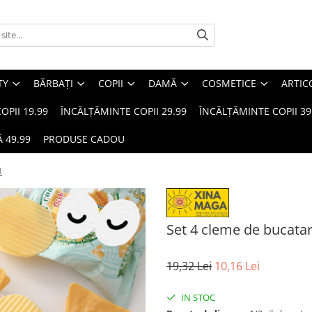
TY
BĂRBAȚI
COPII
DAMĂ
COSMETICE
ARTIC
OPII 19.99
ÎNCĂLȚĂMINTE COPII 29.99
ÎNCĂLȚĂMINTE COPII 39
 49.99
PRODUSE CADOU
1
Set 4 cleme de bucatar
19,32 Lei
10,16 Lei
IN STOC