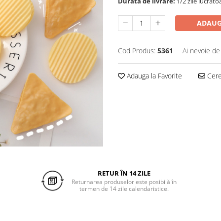
Durata de livrare:
1/2 zile lucrato
ADAUG
Cod Produs:
5361
Ai nevoie de
Adauga la Favorite
Cere 
RETUR ÎN 14 ZILE
Returnarea produselor este posibilă în
termen de 14 zile calendaristice.