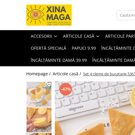
Accesorii
Articole casă
Articole party
Bărbați
Copii
Damă
Cosmetice
ARTICOLE ȘCOLARE
Animale de companie
ACCESORII
ARTICOLE CASĂ
ARTICOLE PAR
OFERTĂ SPECIALĂ
PAPUCI 9.99
ÎNCĂLȚĂMINTE C
ÎNCĂLȚĂMINTE DAMĂ 39.99
ÎNCĂLȚĂMINTE DAMĂ
Homepage /
Articole casă /
Set 4 cleme de bucatarie 536
-47%
Bijuterii
Lenjerii de pat single
Baloane
Încălțăminte bărbați
Îmbrăcăminte copii
Îmbrăcăminte damă
Machiaj
Jucării
Accesorii animale de companie