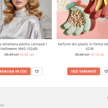
 venetiana pentru carnaval /
Farfurie din plastic in forma 
Halloween MAS-102alb
6238
20,33 Lei
10,02 Lei
25,42 Lei
10,16 Lei
ADAUGA IN COS
VEZI VARIANTE
dia