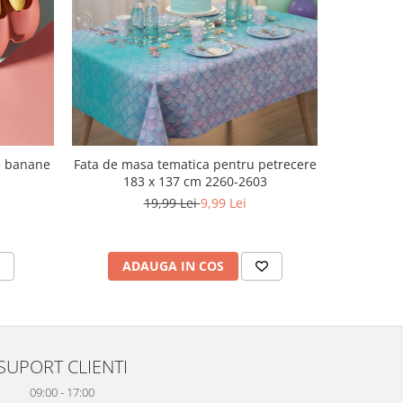
-60%
de banane
Fata de masa tematica pentru petrecere
Farfurie d
183 x 137 cm 2260-2603
19,99 Lei
9,99 Lei
ADAUGA IN COS
V
SUPORT CLIENTI
09:00 - 17:00