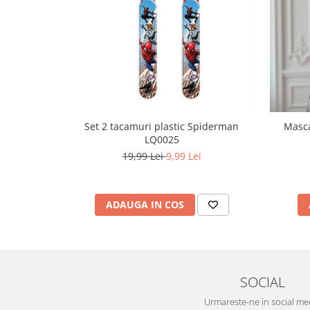
Pret unic 9.99 Lei
Seturi și Compleuri
Set 2 tacamuri plastic Spiderman
Masca
LQ0025
19,99 Lei
9,99 Lei
ADAUGA IN COS
SOCIAL
Urmareste-ne in social me