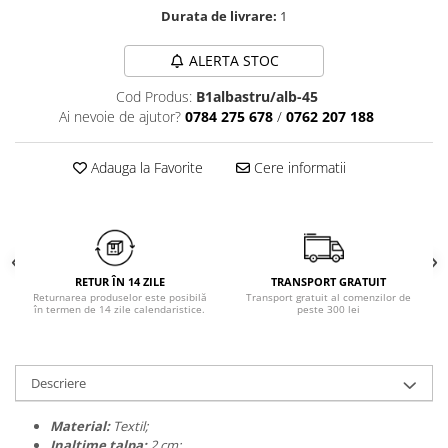
Chiloți clasici
Durata de livrare:
1
Bustiere
Chiloți tanga
Dresuri
ALERTA STOC
Corsete
Halate
Cod Produs:
B1albastru/alb-45
Lenjerie erotică
Ai nevoie de ajutor?
0784 275 678
/
0762 207 188
Maiouri
Adauga la Favorite
Cere informatii
Pret unic 9.99 Lei
Seturi și Compleuri
RETUR ÎN 14 ZILE
TRANSPORT GRATUIT
Returnarea produselor este posibilă
Transport gratuit al comenzilor de
în termen de 14 zile calendaristice.
peste 300 lei
Descriere
Material:
Textil;
Inaltime talpa:
2 cm;