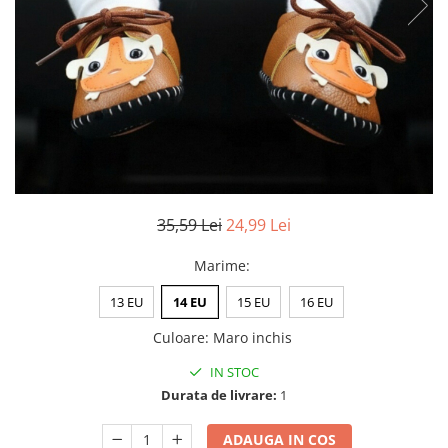
Mobilier cameră copii
Sandale
Balerini
Organizatoare încălțăminte
Pantofi de copii
Sandale
Suporturi și accesorii de baie
Papuci de casă
Botine
Huse scaune și canapele
Botoșei
Cizme
Lenjerii de pat dublu
Cizme
Espadrile
Lenjerii bumbac finet
Espadrile
Ghete
Lenjerii catifea
Ghete
Papuci
Lenjerii cocolino
Papuci
Lenjerie damă
Huse cu elastic
Teniși
35,59 Lei
24,99 Lei
Dresuri
Preșuri
ÎNCĂLȚĂMINTE COPII 39.99
Sutiene și Topuri
Marime
:
Accesorii copii
Pături și Cuverturi
Ciorapi
13 EU
14 EU
15 EU
16 EU
Căciuli, șepci si pălării
Pijamale
Pături
Mânuși
Bustiere
Culoare
:
Maro inchis
Seturi de toamnă/iarnă
Body-uri
IN STOC
Lenjerie copii
Chiloți sexy
Durata de livrare:
1
Accesorii erotică
Ciorapi
Chiloți brazilieni
Chiloți
ADAUGA IN COS