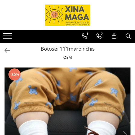
Accesorii
Articole casă
Articole party
Bărbați
Copii
Damă
Cosmetice
ARTICOLE ȘCOLARE
Animale de companie
Bijuterii
Lenjerii de pat single
Baloane
Încălțăminte bărbați
Îmbrăcăminte copii
Îmbrăcăminte damă
Machiaj
Jucării
Accesorii animale de companie
1
2
Brățări
Perne
Accesorii party
Papuci de casă
Tricouri
Tricouri și Maiouri
Produse pentru păr
Ghiozdane
Coșuri pentru animale
Botosei 111maroinchis
Cercei
Espadrile
Compleuri
Rochii
Fețe de pernă
Tacâmuri
Unghii
Penare
Genți și articole transport animale
OEM
Inele
Pantofi de bărbați
Pantaloni
Pantaloni
Perne clasice
Îngrijire personală
Rechizite
Haine
Genți
Pantofi sport
Body
Bustiere sport
Articole pentru sărbători
Încălțăminte
-30%
Papuci
Bluze
Colanți
Articole pentru bucătărie
Teniși
Colanți
Fitness
Accesorii și veselă
Lenjerie bărbați
Costume de baie
Încălțăminte damă
Căni și cești
Fuste
Chiloți
Pantofi sport de damă
Fețe de masă
Geci
Ciorapi
Pantofi cu toc
Forme prăjituri
Treninguri
Papuci de casă
Șorțuri bucătărie
Încălțăminte copii
Pantofi casual de damă
Depozitare și organizare
Pantofi sport de copii
Teniși