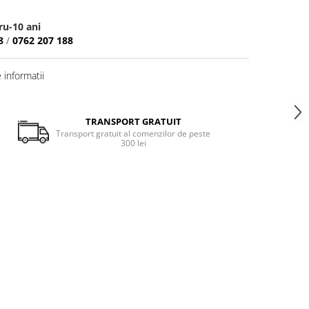
u-10 ani
8
/
0762 207 188
informatii
TRANSPORT GRATUIT
Transport gratuit al comenzilor de peste
300 lei