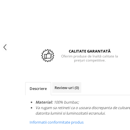
Espadrile
Ghete
Lenjerii catifea
Ghete
Papuci
Lenjerii cocolino
Papuci
Lenjerie damă
Huse cu elastic
Teniși
Dresuri
Preșuri
ÎNCĂLȚĂMINTE COPII 39.99
Sutiene și Topuri
Accesorii copii
Pături și Cuverturi
Ciorapi
Căciuli, șepci si pălării
Pijamale
Pături
CALITATE GARANTATĂ
Mânuși
Bustiere
Oferim produse de înaltă calitate la
prețuri competitive.
Seturi de toamnă/iarnă
Body-uri
Lenjerie copii
Chiloți sexy
Accesorii erotică
Ciorapi
Chiloți brazilieni
Chiloți
Review-uri
(0)
Descriere
Chiloți clasici
Bustiere
Chiloți tanga
Dresuri
Material:
100% bumbac;
Corsete
Va rugam sa retineti ca o usoara discrepanta de culoare 
datorita luminii si luminozitatii
ecranului.
Halate
Informatii conformitate produs
Lenjerie erotică
Maiouri