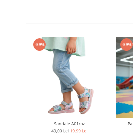
Pret unic 9.99 Lei
Seturi și Compleuri
-59%
-59%
Sandale A01roz
Pa
49,00 Lei
19,99 Lei