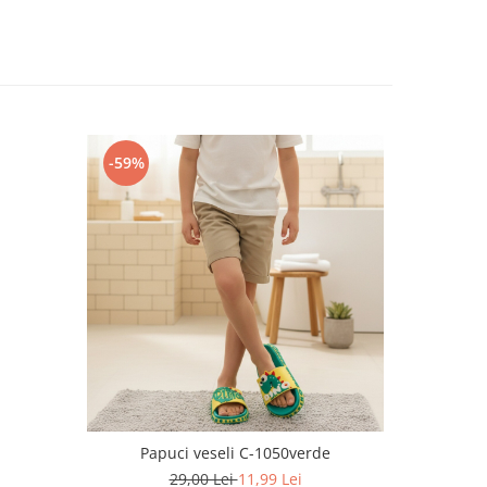
-59%
-71%
Papuci veseli C-1050verde
Papuc
29,00 Lei
11,99 Lei