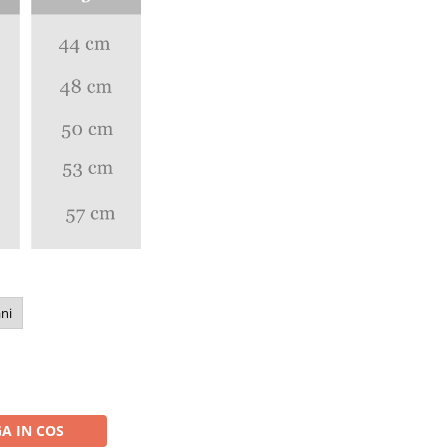
ani
A IN COS