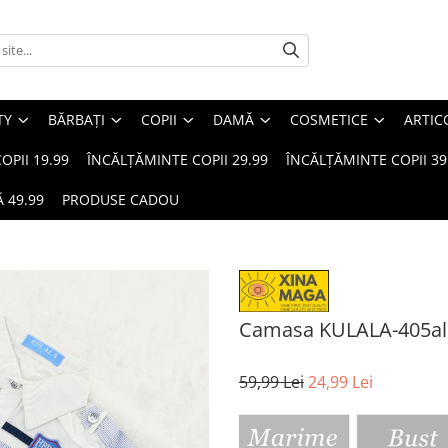
TY
BĂRBAȚI
COPII
DAMĂ
COSMETICE
ARTIC
OPII 19.99
ÎNCĂLȚĂMINTE COPII 29.99
ÎNCĂLȚĂMINTE COPII 39
 49.99
PRODUSE CADOU
Camasa KULALA-405al
59,99 Lei
24,99 Lei