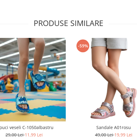
PRODUSE SIMILARE
-59%
puci veseli C-1050albastru
Sandale A01rosu
29,00 Lei
11,99 Lei
49,00 Lei
19,99 Lei