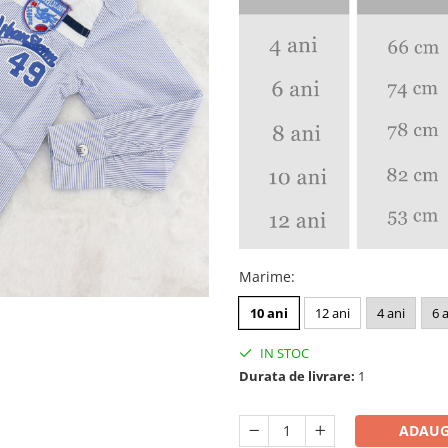
Marime
:
10 ani
12 ani
4 ani
6 
IN STOC
Durata de livrare:
1
ADAUG