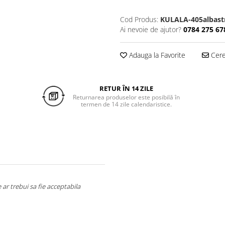
Cod Produs:
KULALA-405albastr
Ai nevoie de ajutor?
0784 275 67
Adauga la Favorite
Cere 
RETUR ÎN 14 ZILE
Returnarea produselor este posibilă în
termen de 14 zile calendaristice.
ar trebui sa fie acceptabila