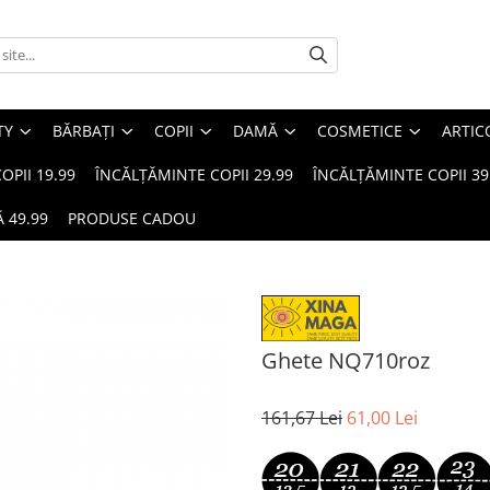
TY
BĂRBAȚI
COPII
DAMĂ
COSMETICE
ARTIC
OPII 19.99
ÎNCĂLȚĂMINTE COPII 29.99
ÎNCĂLȚĂMINTE COPII 39
 49.99
PRODUSE CADOU
Ghete NQ710roz
161,67 Lei
61,00 Lei