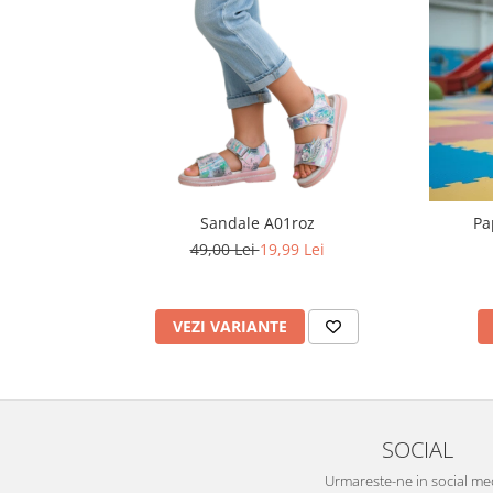
Pret unic 9.99 Lei
Seturi și Compleuri
Sandale A01roz
Pa
49,00 Lei
19,99 Lei
VEZI VARIANTE
SOCIAL
Urmareste-ne in social me