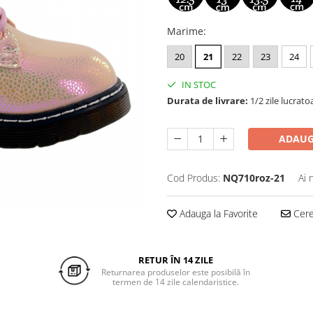
Marime
:
20
21
22
23
24
IN STOC
Durata de livrare:
1/2 zile lucrato
ADAUG
Cod Produs:
NQ710roz-21
Ai 
Adauga la Favorite
Cere 
RETUR ÎN 14 ZILE
Returnarea produselor este posibilă în
termen de 14 zile calendaristice.