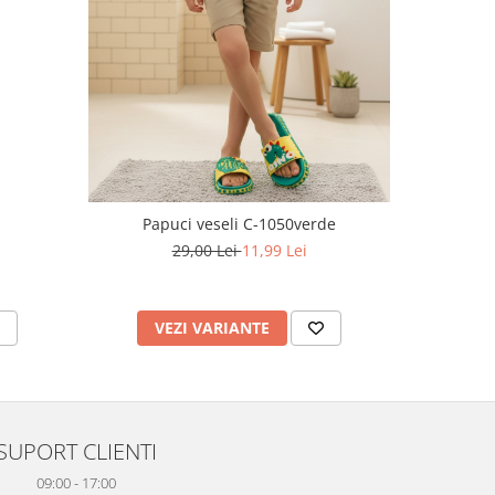
-66%
Papuci veseli C-1050verde
P
29,00 Lei
11,99 Lei
VEZI VARIANTE
V
SUPORT CLIENTI
09:00 - 17:00