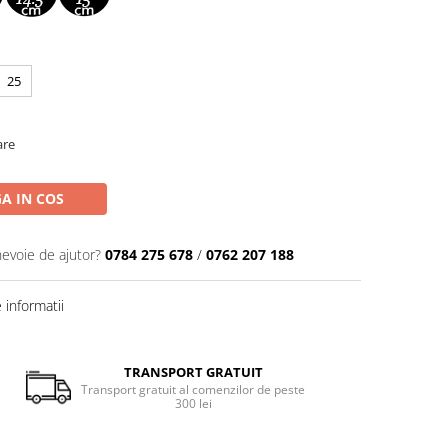
25
are
A IN COS
nevoie de ajutor?
0784 275 678
/
0762 207 188
informatii
TRANSPORT GRATUIT
Transport gratuit al comenzilor de peste
300 lei