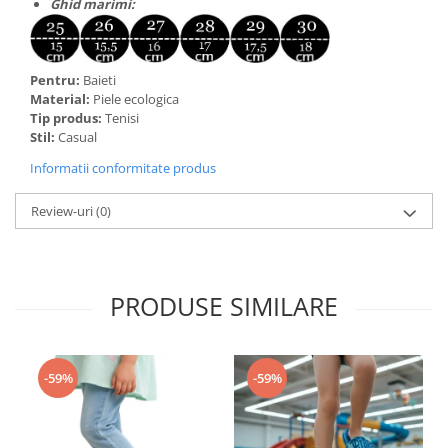
Ghid marimi:
Pentru:
Baieti
Material:
Piele ecologica
Tip produs:
Tenisi
Stil:
Casual
Informatii conformitate produs
Review-uri
(0)
PRODUSE SIMILARE
-59%
-59%