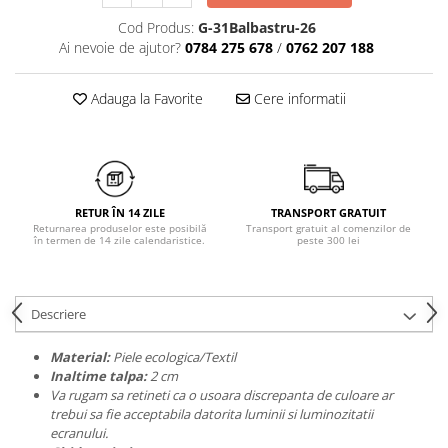
Chiloți clasici
Bustiere
Cod Produs:
G-31Balbastru-26
Chiloți tanga
Dresuri
Ai nevoie de ajutor?
0784 275 678
/
0762 207 188
Corsete
Halate
Adauga la Favorite
Cere informatii
Lenjerie erotică
Maiouri
Pret unic 9.99 Lei
Seturi și Compleuri
RETUR ÎN 14 ZILE
TRANSPORT GRATUIT
Returnarea produselor este posibilă
Transport gratuit al comenzilor de
în termen de 14 zile calendaristice.
peste 300 lei
Descriere
Material:
Piele ecologica/Textil
Inaltime talpa:
2 cm
Va rugam sa retineti ca o usoara discrepanta de culoare ar
trebui sa fie acceptabila datorita luminii si luminozitatii
ecranului.