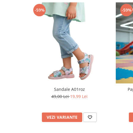
Pret unic 9.99 Lei
-59%
-59%
Seturi și Compleuri
Sandale A01roz
Pa
49,00 Lei
19,99 Lei
VEZI VARIANTE