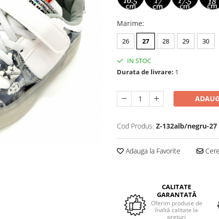
Marime
:
26
27
28
29
30
IN STOC
Durata de livrare:
1
ADAUG
Cod Produs:
Z-132alb/negru-27
Adauga la Favorite
Cere 
CALITATE
GARANTATĂ
Oferim produse de
înaltă calitate la
prețuri