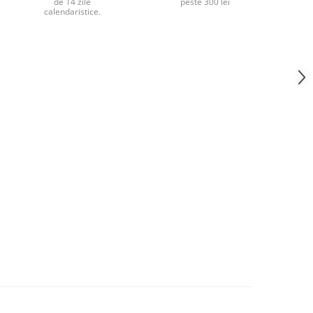
de 14 zile
peste 300 lei
calendaristice.