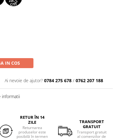
A IN COS
Ai nevoie de ajutor?
0784 275 678
/
0762 207 188
informatii
RETUR ÎN 14
TRANSPORT
ZILE
GRATUIT
Returnarea
produselor este
Transport gratuit
posibilă în termen
al comenzilor de