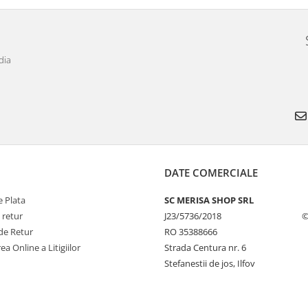
dia
DATE COMERCIALE
 Plata
SC MERISA SHOP SRL
 retur
J23/5736/2018
©
de Retur
RO 35388666
ea Online a Litigiilor
Strada Centura nr. 6
Stefanestii de jos, Ilfov