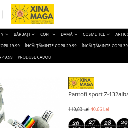
TY
BĂRBAȚI
COPII
DAMĂ
COSMETICE
ARTIC
OPII 19.99
ÎNCĂLȚĂMINTE COPII 29.99
ÎNCĂLȚĂMINTE COPII 39
 49.99
PRODUSE CADOU
Pantofi sport Z-132alb
110,83 Lei
40,66 Lei