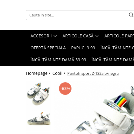
Accesorii
Articole casă
Articole party
Bărbați
Copii
Damă
Cosmetice
ARTICOLE ȘCOLARE
Animale de companie
ACCESORII
ARTICOLE CASĂ
ARTICOLE PAR
OFERTĂ SPECIALĂ
PAPUCI 9.99
ÎNCĂLȚĂMINTE C
ÎNCĂLȚĂMINTE DAMĂ 39.99
ÎNCĂLȚĂMINTE DAMĂ
Homepage /
Copii /
Pantofi sport Z-132alb/negru
-63%
Bijuterii
Lenjerii de pat single
Baloane
Încălțăminte bărbați
Îmbrăcăminte copii
Îmbrăcăminte damă
Machiaj
Jucării
Accesorii animale de companie