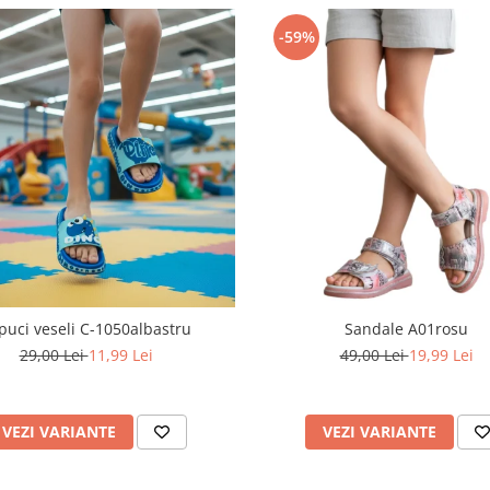
-59%
puci veseli C-1050albastru
Sandale A01rosu
29,00 Lei
11,99 Lei
49,00 Lei
19,99 Lei
VEZI VARIANTE
VEZI VARIANTE