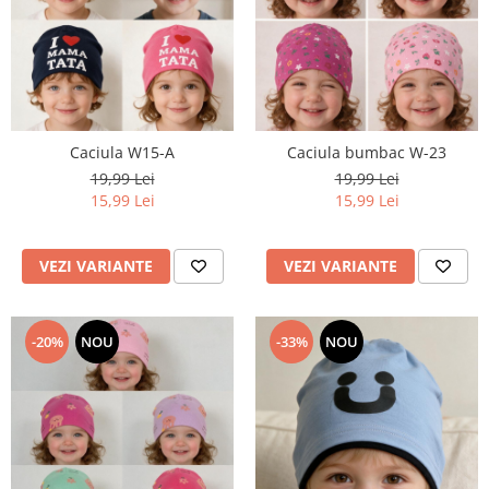
Caciula W15-A
Caciula bumbac W-23
19,99 Lei
19,99 Lei
15,99 Lei
15,99 Lei
VEZI VARIANTE
VEZI VARIANTE
-20%
NOU
-33%
NOU