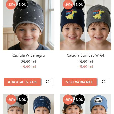
-33%
NOU
-20%
NOU
Caciula W-59negru
Caciula bumbac W-64
29,99 Lei
19,99 Lei
19,99 Lei
15,99 Lei
ADAUGA IN COS
VEZI VARIANTE
-20%
NOU
-20%
NOU