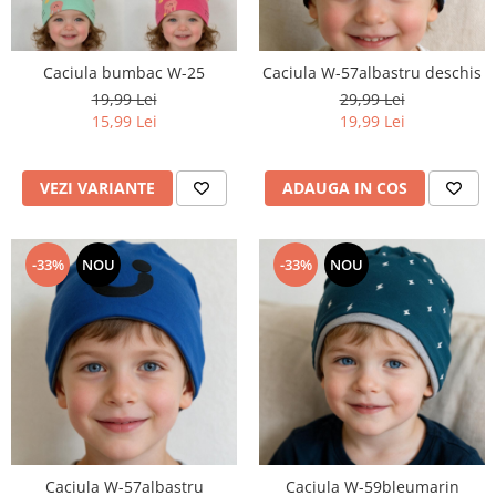
Caciula bumbac W-25
Caciula W-57albastru deschis
19,99 Lei
29,99 Lei
15,99 Lei
19,99 Lei
VEZI VARIANTE
ADAUGA IN COS
-33%
NOU
-33%
NOU
Caciula W-57albastru
Caciula W-59bleumarin