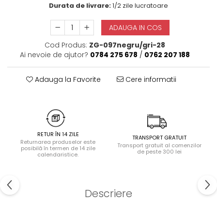
Durata de livrare:
1/2 zile lucratoare
Halate
Lenjerie erotică
ADAUGA IN COS
Maiouri
Cod Produs:
ZG-097negru/gri-28
Pret unic 9.99 Lei
Ai nevoie de ajutor?
0784 275 678
/
0762 207 188
Seturi și Compleuri
Adauga la Favorite
Cere informatii
RETUR ÎN 14 ZILE
TRANSPORT GRATUIT
Returnarea produselor este
Transport gratuit al comenzilor
posibilă în termen de 14 zile
de peste 300 lei
calendaristice.
Descriere