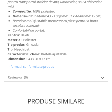
pentru transportul sticlelor de apa, umbrelelor, sau a obiectelor
mici.
Compozitie
: 100% poliester;
Dimensiuni:
Inaltime: 43 x Lungime: 31 x Adancime: 15 cm;
Bretelele moi ajustabile prevazute cu plasa pentru o buna
circulare a aerului;
Confortabil de purtat.
Pentru:
Baieti
Material:
Poliester
Tip produs:
Ghiozdan
Tip:
Neechipat
Caracteristici cheie:
Bretele ajustabile
Dimensiuni:
43 x 31 x 15 cm
Informatii conformitate produs
Review-uri
(0)
PRODUSE SIMILARE