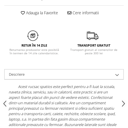
Chiloți clasici
Bustiere
Chiloți tanga
Dresuri
Adauga la Favorite
Cere informatii
Corsete
Halate
Lenjerie erotică
Maiouri
RETUR ÎN 14 ZILE
TRANSPORT GRATUIT
Pret unic 9.99 Lei
Returnarea produselor este posibilă
Transport gratuit al comenzilor de
în termen de 14 zile calendaristice.
peste 300 lei
Seturi și Compleuri
Descriere
Acest rucsac spatios este perfect pentru a fi luat la scoala,
naveta zilnica, serviciu, sau in calatorii, este practic si are un
aspect foarte placut din punct de vedere estetic. Confectionat
dintr-un material durabil si calitativ. Are un compartiment
principal prevazut cu fermoar rezistent si ofera suficient spatiu
pentru a transporta carti, caiete, rechizite, obiecte scolare, ipad,
laptop, s.a. In partea din fata gasim doua compartimente
aditionale prevazute cu fermoar. Buzunarele laterale sunt ideale