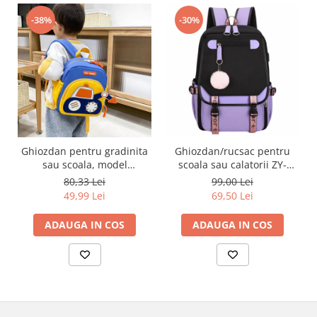
-38%
-30%
Ghiozdan pentru gradinita
Ghiozdan/rucsac pentru
sau scoala, model
scoala sau calatorii ZY-
Constructii ZY-6681
2544mov
80,33 Lei
99,00 Lei
49,99 Lei
69,50 Lei
ADAUGA IN COS
ADAUGA IN COS