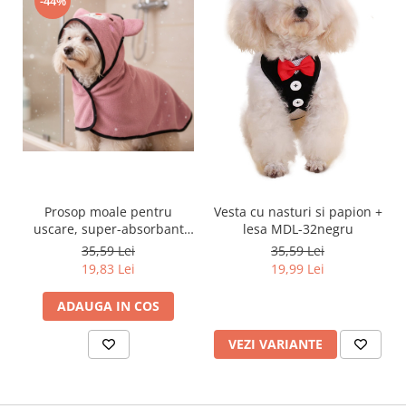
-44%
Prosop moale pentru
Vesta cu nasturi si papion +
uscare, super-absorbant
lesa MDL-32negru
MDL-2421roz
35,59 Lei
35,59 Lei
19,83 Lei
19,99 Lei
ADAUGA IN COS
VEZI VARIANTE