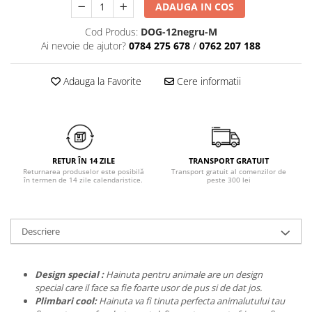
ADAUGA IN COS
Chiloți clasici
Bustiere
Chiloți tanga
Dresuri
Cod Produs:
DOG-12negru-M
Corsete
Ai nevoie de ajutor?
0784 275 678
/
0762 207 188
Halate
Lenjerie erotică
Adauga la Favorite
Cere informatii
Maiouri
Pret unic 9.99 Lei
Seturi și Compleuri
RETUR ÎN 14 ZILE
TRANSPORT GRATUIT
Returnarea produselor este posibilă
Transport gratuit al comenzilor de
în termen de 14 zile calendaristice.
peste 300 lei
Descriere
Design special :
Hainuta pentru animale are un design
special care il face sa fie foarte usor de pus si de dat jos.
Plimbari cool:
Hainuta va fi tinuta perfecta animalutului tau