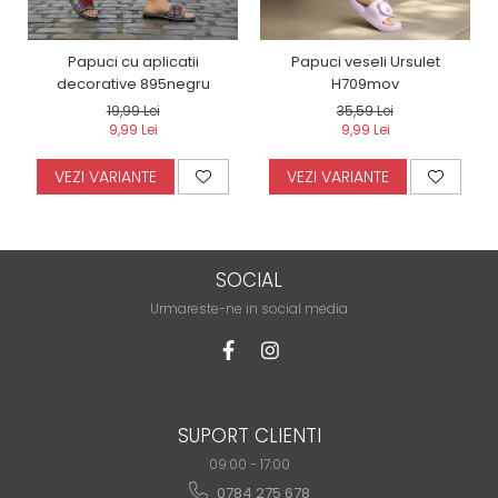
Papuci cu aplicatii
Papuci veseli Ursulet
decorative 895negru
H709mov
19,99 Lei
35,59 Lei
9,99 Lei
9,99 Lei
VEZI VARIANTE
VEZI VARIANTE
SOCIAL
Urmareste-ne in social media
SUPORT CLIENTI
09:00 - 17:00
0784 275 678