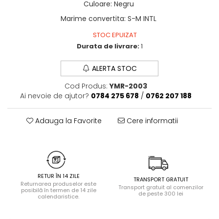
Culoare
:
Negru
Halate
Marime convertita
:
S-M INTL
Lenjerie erotică
Maiouri
STOC EPUIZAT
Durata de livrare:
1
Pret unic 9.99 Lei
Seturi și Compleuri
ALERTA STOC
Cod Produs:
YMR-2003
Ai nevoie de ajutor?
0784 275 678
/
0762 207 188
Adauga la Favorite
Cere informatii
RETUR ÎN 14 ZILE
TRANSPORT GRATUIT
Returnarea produselor este
Transport gratuit al comenzilor
posibilă în termen de 14 zile
de peste 300 lei
calendaristice.