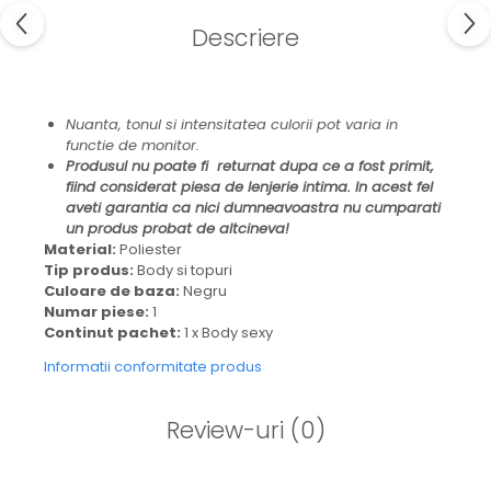
Descriere
Nuanta, tonul si intensitatea culorii pot varia in
functie de monitor.
Produsul nu poate fi returnat dupa ce a fost primit,
fiind considerat piesa de lenjerie intima. In acest fel
aveti garantia ca nici dumneavoastra nu cumparati
un produs probat de altcineva!
Material:
Poliester
Tip produs:
Body si topuri
Culoare de baza:
Negru
Numar piese:
1
Continut pachet:
1 x Body sexy
Informatii conformitate produs
Review-uri
(0)