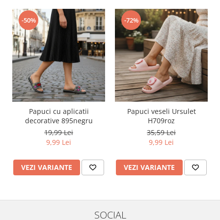
-50%
-72%
Papuci cu aplicatii
Papuci veseli Ursulet
decorative 895negru
H709roz
19,99 Lei
35,59 Lei
9,99 Lei
9,99 Lei
VEZI VARIANTE
VEZI VARIANTE
SOCIAL