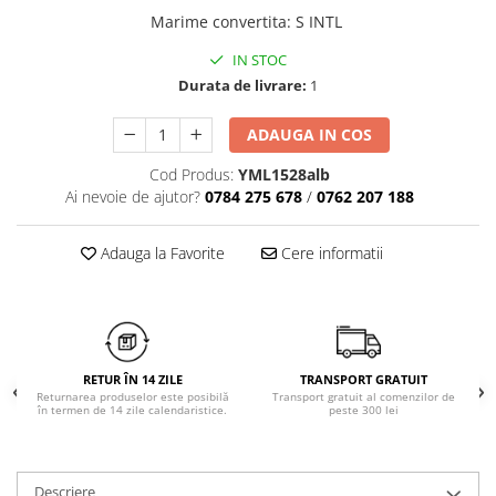
Chiloți clasici
Bustiere
Marime convertita
:
S INTL
Chiloți tanga
Dresuri
IN STOC
Corsete
Durata de livrare:
1
Halate
Lenjerie erotică
ADAUGA IN COS
Maiouri
Cod Produs:
YML1528alb
Pret unic 9.99 Lei
Ai nevoie de ajutor?
0784 275 678
/
0762 207 188
Seturi și Compleuri
Adauga la Favorite
Cere informatii
RETUR ÎN 14 ZILE
TRANSPORT GRATUIT
Returnarea produselor este posibilă
Transport gratuit al comenzilor de
în termen de 14 zile calendaristice.
peste 300 lei
Descriere