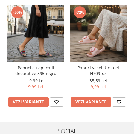
-50%
-72%
Papuci cu aplicatii
Papuci veseli Ursulet
decorative 895negru
H709roz
19,99 Lei
35,59 Lei
9,99 Lei
9,99 Lei
VEZI VARIANTE
VEZI VARIANTE
SOCIAL