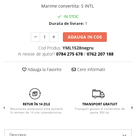
Chiloți clasici
Bustiere
Marime convertita
:
S INTL
Chiloți tanga
Dresuri
IN STOC
Corsete
Durata de livrare:
1
Halate
Lenjerie erotică
ADAUGA IN COS
Maiouri
Cod Produs:
YML1528negru
Pret unic 9.99 Lei
Ai nevoie de ajutor?
0784 275 678
/
0762 207 188
Seturi și Compleuri
Adauga la Favorite
Cere informatii
RETUR ÎN 14 ZILE
TRANSPORT GRATUIT
Returnarea produselor este posibilă
Transport gratuit al comenzilor de
în termen de 14 zile calendaristice.
peste 300 lei
Descriere