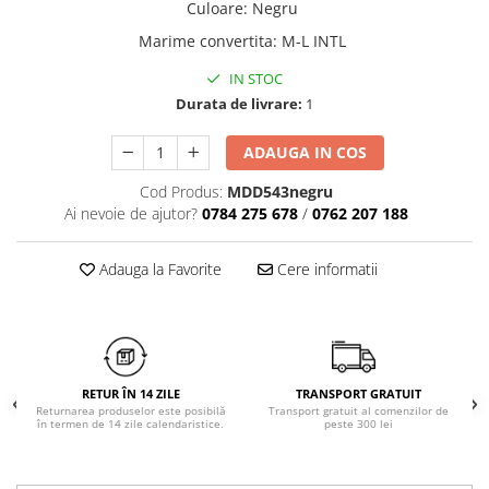
Culoare
:
Negru
Chiloți clasici
Bustiere
Marime convertita
:
M-L INTL
Chiloți tanga
Dresuri
Corsete
IN STOC
Halate
Durata de livrare:
1
Lenjerie erotică
ADAUGA IN COS
Maiouri
Pret unic 9.99 Lei
Cod Produs:
MDD543negru
Seturi și Compleuri
Ai nevoie de ajutor?
0784 275 678
/
0762 207 188
Adauga la Favorite
Cere informatii
RETUR ÎN 14 ZILE
TRANSPORT GRATUIT
Returnarea produselor este posibilă
Transport gratuit al comenzilor de
în termen de 14 zile calendaristice.
peste 300 lei