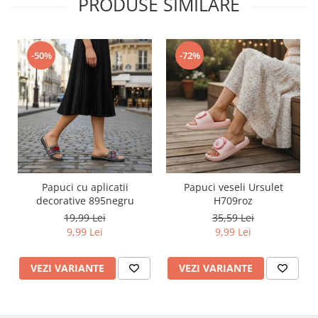
PRODUSE SIMILARE
-50%
-72%
Papuci cu aplicatii
Papuci veseli Ursulet
decorative 895negru
H709roz
19,99 Lei
35,59 Lei
9,99 Lei
9,99 Lei
VEZI VARIANTE
VEZI VARIANTE