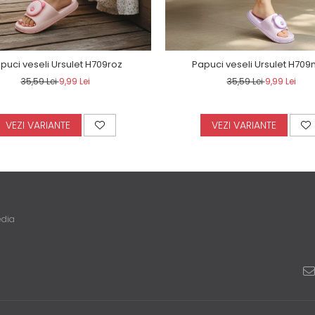
puci veseli Ursulet H709roz
Papuci veseli Ursulet H70
35,59 Lei
9,99 Lei
35,59 Lei
9,99 Lei
VEZI VARIANTE
VEZI VARIANTE
edia