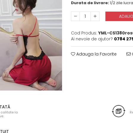
Durata de livrare:
1/2 zile lucr
ADAUG
Cod Produs:
YML-CS1380ros
Ai nevoie de ajutor?
0784 27
Adauga la Favorite
C
NTATĂ
calitate la
Re
ve.
TUIT