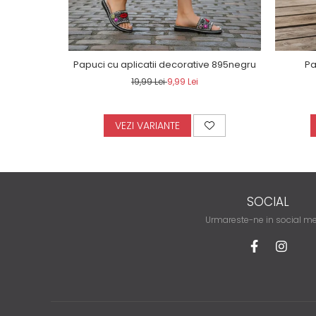
Papuci cu aplicatii decorative 895negru
Pa
19,99 Lei
9,99 Lei
VEZI VARIANTE
SOCIAL
Urmareste-ne in social m