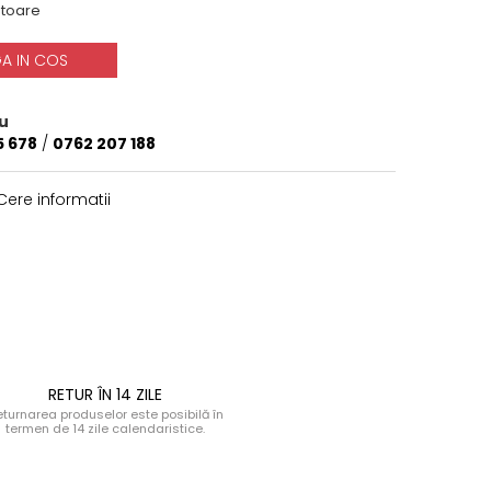
atoare
A IN COS
u
5 678
/
0762 207 188
ere informatii
RETUR ÎN 14 ZILE
turnarea produselor este posibilă în
termen de 14 zile calendaristice.