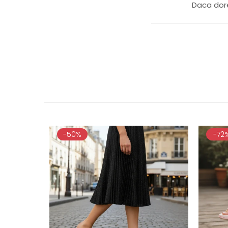
Daca dore
-50%
-72