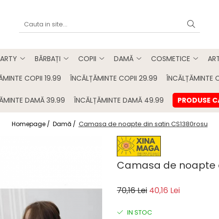
PARTY
BĂRBAȚI
COPII
DAMĂ
COSMETICE
AR
ĂMINTE COPII 19.99
ÎNCĂLȚĂMINTE COPII 29.99
ÎNCĂLȚĂMINTE C
ĂMINTE DAMĂ 39.99
ÎNCĂLȚĂMINTE DAMĂ 49.99
PRODUSE 
Camasa de noapte din satin CS1380rosu
Homepage /
Damă /
Camasa de noapte d
70,16 Lei
40,16 Lei
IN STOC