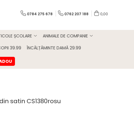
0784 275 678
0762 207 188
0,00
TICOLE ȘCOLARE
ANIMALE DE COMPANIE
OPII 39.99
ÎNCĂLȚĂMINTE DAMĂ 29.99
CADOU
in satin CS1380rosu