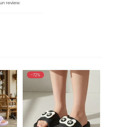
un review.
-72%
-50%