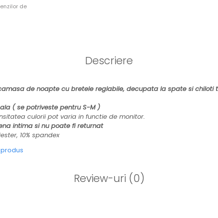
enzilor de
Descriere
 camasa de noapte cu bretele reglabile, decupata la spate si chiloti 
ala ( se potriveste pentru S-M )
nsitatea culorii pot varia in functie de monitor.
ena intima si nu poate fi returnat
iester, 10% spandex
e produs
Review-uri
(0)