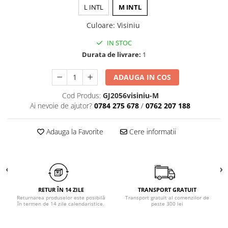
Chiloți clasici
L INTL
M INTL
Bustiere
Chiloți tanga
Dresuri
Culoare
:
Visiniu
Corsete
IN STOC
Halate
Durata de livrare:
1
Lenjerie erotică
Maiouri
ADAUGA IN COS
Pret unic 9.99 Lei
Cod Produs:
GJ2056visiniu-M
Seturi și Compleuri
Ai nevoie de ajutor?
0784 275 678
/
0762 207 188
Adauga la Favorite
Cere informatii
RETUR ÎN 14 ZILE
TRANSPORT GRATUIT
Returnarea produselor este posibilă
Transport gratuit al comenzilor de
în termen de 14 zile calendaristice.
peste 300 lei