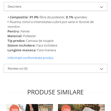
Descriere
• Compozitie:
91.9%
fibre de poliester,
8.1%
spandex;
•
Nuanta, tonul si intensitatea culorii pot varia in functie de
monitor.
Pentru:
Femei
Material:
Poliester
Tip produs:
Camasa de noapte
Sistem inchidere:
Fara inchidere
Lungime maneca:
Fara maneca
Informatii conformitate produs
Review-uri
(0)
PRODUSE SIMILARE
-50%
-72%