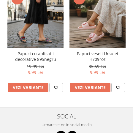
Papuci cu aplicatii
Papuci veseli Ursulet
decorative 895negru
H709roz
19,99 Lei
35,59 Lei
9,99 Lei
9,99 Lei
VEZI VARIANTE
VEZI VARIANTE
SOCIAL
Urmareste-ne in social media