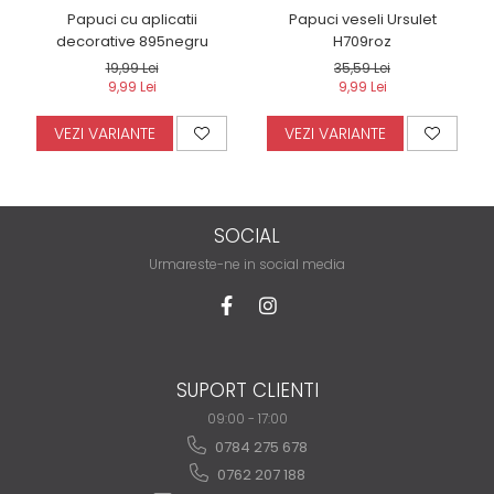
Papuci cu aplicatii
Papuci veseli Ursulet
decorative 895negru
H709roz
19,99 Lei
35,59 Lei
9,99 Lei
9,99 Lei
VEZI VARIANTE
VEZI VARIANTE
SOCIAL
Urmareste-ne in social media
SUPORT CLIENTI
09:00 - 17:00
0784 275 678
0762 207 188