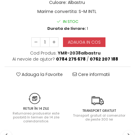
Culoare
:
Albastru
Halate
Marime convertita
:
S-M INTL
Lenjerie erotică
Maiouri
IN STOC
Durata de livrare:
1
Pret unic 9.99 Lei
Seturi și Compleuri
ADAUGA IN COS
Cod Produs:
YMR-2038albastru
Ai nevoie de ajutor?
0784 275 678
/
0762 207 188
Adauga la Favorite
Cere informatii
RETUR ÎN 14 ZILE
TRANSPORT GRATUIT
Returnarea produselor este
Transport gratuit al comenzilor
posibilă în termen de 14 zile
de peste 300 lei
calendaristice.