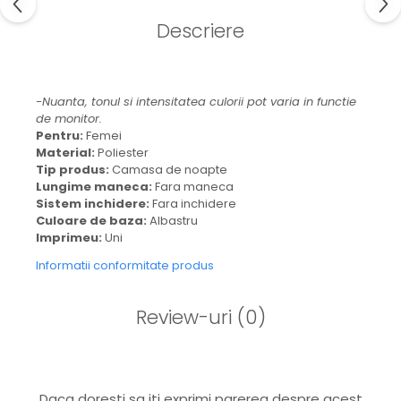
Descriere
-Nuanta, tonul si intensitatea culorii pot varia in functie
de monitor.
Pentru:
Femei
Material:
Poliester
Tip produs:
Camasa de noapte
Lungime maneca:
Fara maneca
Sistem inchidere:
Fara inchidere
Culoare de baza:
Albastru
Imprimeu:
Uni
Informatii conformitate produs
Review-uri
(0)
Daca doresti sa iti exprimi parerea despre acest