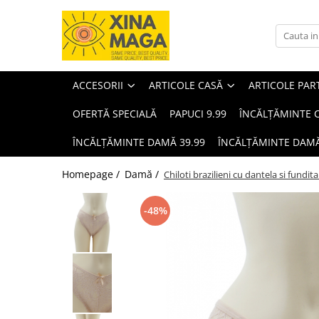
Accesorii
Articole casă
Articole party
Bărbați
Copii
Damă
Cosmetice
ARTICOLE ȘCOLARE
Animale de companie
ACCESORII
ARTICOLE CASĂ
ARTICOLE PAR
OFERTĂ SPECIALĂ
PAPUCI 9.99
ÎNCĂLȚĂMINTE C
ÎNCĂLȚĂMINTE DAMĂ 39.99
ÎNCĂLȚĂMINTE DAMĂ
Homepage /
Damă /
Chiloti brazilieni cu dantela si fundi
-48%
Bijuterii
Lenjerii de pat single
Baloane
Încălțăminte bărbați
Îmbrăcăminte copii
Îmbrăcăminte damă
Machiaj
Jucării
Accesorii animale de companie