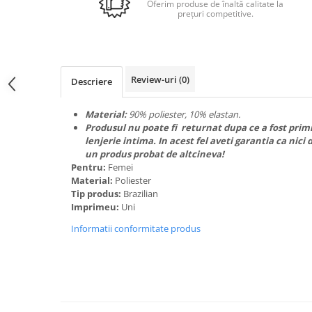
Espadrile
Ghete
Oferim produse de înaltă calitate la
prețuri competitive.
Lenjerii catifea
Ghete
Papuci
Lenjerii cocolino
Papuci
Lenjerie damă
Huse cu elastic
Teniși
Dresuri
Preșuri
ÎNCĂLȚĂMINTE COPII 39.99
Sutiene și Topuri
Review-uri
(0)
Descriere
Accesorii copii
Pături și Cuverturi
Ciorapi
Căciuli, șepci si pălării
Pijamale
Material:
90% poliester, 10% elastan.
Pături
Produsul nu poate fi returnat dupa ce a fost primi
Mânuși
Bustiere
lenjerie intima. In acest fel aveti garantia ca n
Seturi de toamnă/iarnă
Body-uri
un produs probat de altcineva!
Lenjerie copii
Chiloți sexy
Pentru:
Femei
Material:
Poliester
Accesorii erotică
Ciorapi
Tip produs:
Brazilian
Chiloți brazilieni
Chiloți
Imprimeu:
Uni
Chiloți clasici
Bustiere
Informatii conformitate produs
Chiloți tanga
Dresuri
Corsete
Halate
Lenjerie erotică
Maiouri