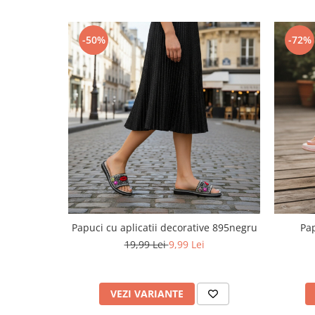
Pret unic 9.99 Lei
Seturi și Compleuri
-50%
-72%
Papuci cu aplicatii decorative 895negru
Pap
19,99 Lei
9,99 Lei
VEZI VARIANTE