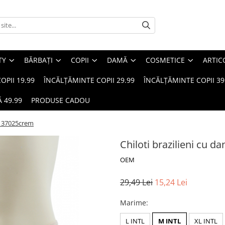
TY
BĂRBAȚI
COPII
DAMĂ
COSMETICE
ARTIC
OPII 19.99
ÎNCĂLȚĂMINTE COPII 29.99
ÎNCĂLȚĂMINTE COPII 39
 49.99
PRODUSE CADOU
ta 37025crem
Chiloti brazilieni cu d
OEM
29,49 Lei
15,24 Lei
Marime
:
L INTL
M INTL
XL INTL