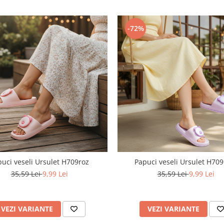
-72%
uci veseli Ursulet H709roz
Papuci veseli Ursulet H70
35,59 Lei
9,99 Lei
35,59 Lei
9,99 Lei
VEZI VARIANTE
VEZI VARIANTE