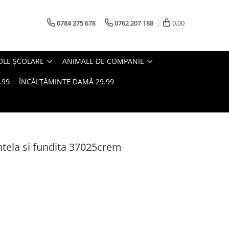
0784 275 678
0762 207 188
0,00
OLE ȘCOLARE
ANIMALE DE COMPANIE
.99
ÎNCĂLȚĂMINTE DAMĂ 29.99
antela si fundita 37025crem