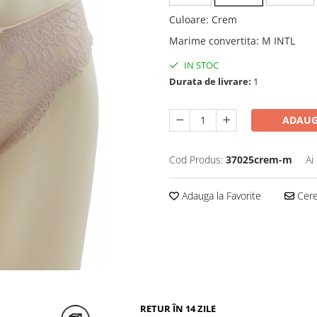
Culoare
:
Crem
Marime convertita
:
M INTL
IN STOC
Durata de livrare:
1
ADAUG
Cod Produs:
37025crem-m
Ai
Adauga la Favorite
Cere 
RETUR ÎN 14 ZILE