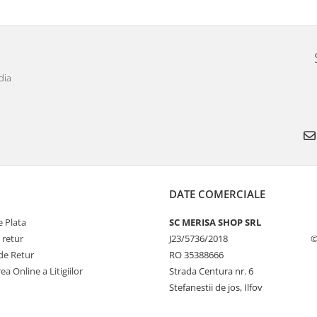
dia
DATE COMERCIALE
 Plata
SC MERISA SHOP SRL
 retur
J23/5736/2018
©
de Retur
RO 35388666
ea Online a Litigiilor
Strada Centura nr. 6
Stefanestii de jos, Ilfov