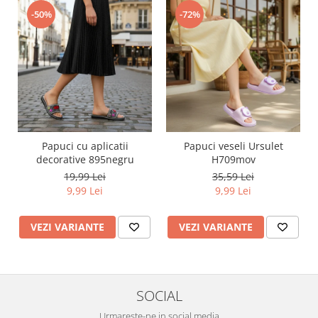
-50%
-72%
Papuci cu aplicatii
Papuci veseli Ursulet
decorative 895negru
H709mov
19,99 Lei
35,59 Lei
9,99 Lei
9,99 Lei
VEZI VARIANTE
VEZI VARIANTE
SOCIAL
Urmareste-ne in social media