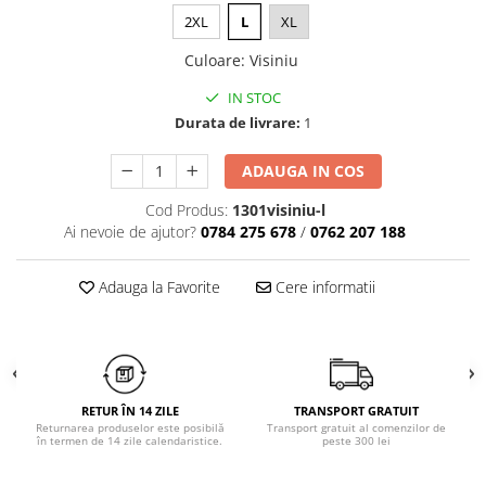
Chiloți clasici
Bustiere
2XL
L
XL
Chiloți tanga
Dresuri
Culoare
:
Visiniu
Corsete
Halate
IN STOC
Durata de livrare:
1
Lenjerie erotică
Maiouri
ADAUGA IN COS
Pret unic 9.99 Lei
Cod Produs:
1301visiniu-l
Seturi și Compleuri
Ai nevoie de ajutor?
0784 275 678
/
0762 207 188
Adauga la Favorite
Cere informatii
RETUR ÎN 14 ZILE
TRANSPORT GRATUIT
Returnarea produselor este posibilă
Transport gratuit al comenzilor de
în termen de 14 zile calendaristice.
peste 300 lei