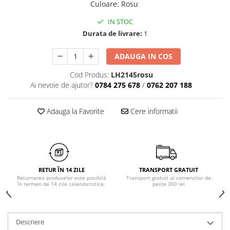
Culoare
:
Rosu
Chiloți clasici
Bustiere
Chiloți tanga
IN STOC
Dresuri
Corsete
Durata de livrare:
1
Halate
ADAUGA IN COS
Lenjerie erotică
Maiouri
Cod Produs:
LH2145rosu
Ai nevoie de ajutor?
0784 275 678
/
0762 207 188
Pret unic 9.99 Lei
Seturi și Compleuri
Adauga la Favorite
Cere informatii
RETUR ÎN 14 ZILE
TRANSPORT GRATUIT
Returnarea produselor este posibilă
Transport gratuit al comenzilor de
în termen de 14 zile calendaristice.
peste 300 lei
Descriere