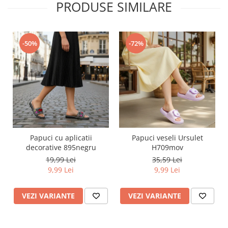
PRODUSE SIMILARE
-50%
-72%
Papuci cu aplicatii
Papuci veseli Ursulet
decorative 895negru
H709mov
19,99 Lei
35,59 Lei
9,99 Lei
9,99 Lei
VEZI VARIANTE
VEZI VARIANTE