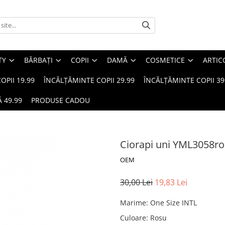
TY
BĂRBAȚI
COPII
DAMĂ
COSMETICE
ARTIC
OPII 19.99
ÎNCĂLȚĂMINTE COPII 29.99
ÎNCĂLȚĂMINTE COPII 39
 49.99
PRODUSE CADOU
Ciorapi uni YML3058r
OEM
30,00 Lei
19,83 Lei
Marime
:
One Size INTL
Culoare
:
Rosu