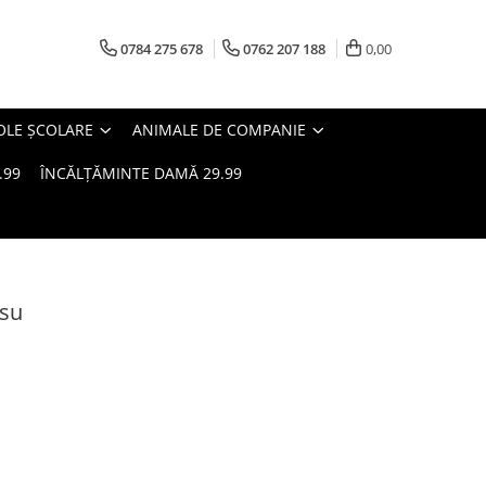
0784 275 678
0762 207 188
0,00
OLE ȘCOLARE
ANIMALE DE COMPANIE
.99
ÎNCĂLȚĂMINTE DAMĂ 29.99
osu