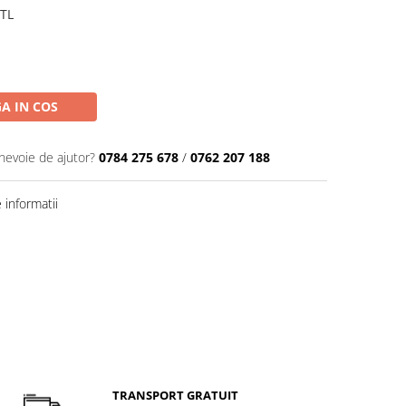
NTL
A IN COS
 nevoie de ajutor?
0784 275 678
/
0762 207 188
informatii
TRANSPORT GRATUIT