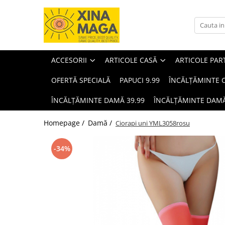
Accesorii
Articole casă
Articole party
Bărbați
Copii
Damă
Cosmetice
ARTICOLE ȘCOLARE
Animale de companie
ACCESORII
ARTICOLE CASĂ
ARTICOLE PAR
OFERTĂ SPECIALĂ
PAPUCI 9.99
ÎNCĂLȚĂMINTE C
ÎNCĂLȚĂMINTE DAMĂ 39.99
ÎNCĂLȚĂMINTE DAMĂ
Homepage /
Damă /
Ciorapi uni YML3058rosu
-34%
Bijuterii
Lenjerii de pat single
Baloane
Încălțăminte bărbați
Îmbrăcăminte copii
Îmbrăcăminte damă
Machiaj
Jucării
Accesorii animale de companie