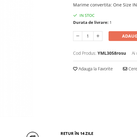
Marime convertita
:
One Size I
IN STOC
Durata de livrare:
1
ADAUG
Cod Produs:
YML3058rosu
Ai
Adauga la Favorite
Cere 
RETUR ÎN 14 ZILE