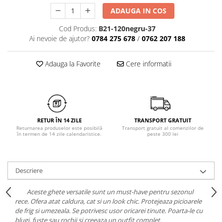
Chiloți clasici
Bustiere
ADAUGA IN COS
Chiloți tanga
Dresuri
Cod Produs:
B21-120negru-37
Corsete
Ai nevoie de ajutor?
0784 275 678
/
0762 207 188
Halate
Lenjerie erotică
Adauga la Favorite
Cere informatii
Maiouri
Pret unic 9.99 Lei
Seturi și Compleuri
RETUR ÎN 14 ZILE
TRANSPORT GRATUIT
Returnarea produselor este posibilă
Transport gratuit al comenzilor de
în termen de 14 zile calendaristice.
peste 300 lei
Descriere
Aceste ghete versatile sunt un must-have pentru sezonul
rece. Ofera atat caldura, cat si un look chic. Protejeaza picioarele
de frig si umezeala. Se potrivesc usor oricarei tinute. Poarta-le cu
blugi, fuste sau rochii si creeaza un outfit complet.