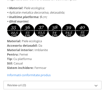
• Material:
Piele ecologica;
•
Aplicatie metalica decorativa, detasabila;
• Inaltime platforma: 5
cm;
• Ghid marimi:
Material:
Piele ecologica
Accesoriu detasabil:
Da
Material interior:
Imblanite
Pentru:
Femei
Tip:
Cu platforma
Stil:
Casual
Sistem inchidere:
Fermoar
Informatii conformitate produs
Review-uri
(0)