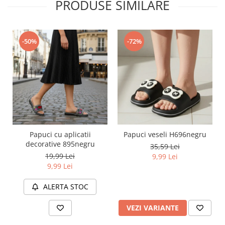
PRODUSE SIMILARE
-50%
-72%
Papuci cu aplicatii
Papuci veseli H696negru
decorative 895negru
35,59 Lei
19,99 Lei
9,99 Lei
9,99 Lei
ALERTA STOC
VEZI VARIANTE