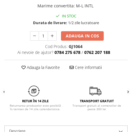
Chiloți clasici
Bustiere
Marime convertita
:
M-L INTL
Chiloți tanga
Dresuri
IN STOC
Corsete
Durata de livrare:
1/2 zile lucratoare
Halate
Lenjerie erotică
ADAUGA IN COS
Maiouri
Cod Produs:
GJ1064
Pret unic 9.99 Lei
Ai nevoie de ajutor?
0784 275 678
/
0762 207 188
Seturi și Compleuri
Adauga la Favorite
Cere informatii
RETUR ÎN 14 ZILE
TRANSPORT GRATUIT
Returnarea produselor este posibilă
Transport gratuit al comenzilor de
în termen de 14 zile calendaristice.
peste 300 lei
Descriere