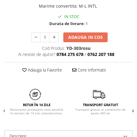
Chiloți clasici
Bustiere
Marime convertita
:
M-L INTL
Chiloți tanga
Dresuri
IN STOC
Corsete
Durata de livrare:
1
Halate
Lenjerie erotică
ADAUGA IN COS
Maiouri
Cod Produs:
YD-303rosu
Pret unic 9.99 Lei
Ai nevoie de ajutor?
0784 275 678
/
0762 207 188
Seturi și Compleuri
Adauga la Favorite
Cere informatii
RETUR ÎN 14 ZILE
TRANSPORT GRATUIT
Returnarea produselor este posibilă
Transport gratuit al comenzilor de
în termen de 14 zile calendaristice.
peste 300 lei
Descriere