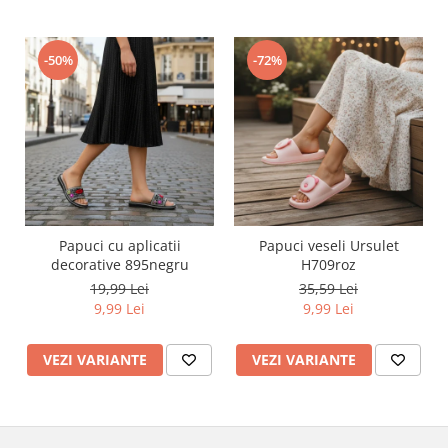
-50%
-72%
Papuci cu aplicatii
Papuci veseli Ursulet
decorative 895negru
H709roz
19,99 Lei
35,59 Lei
9,99 Lei
9,99 Lei
VEZI VARIANTE
VEZI VARIANTE