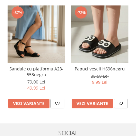
-37%
-72%
Sandale cu platforma A23-
Papuci veseli H696negru
553negru
35,59 Lei
79,00 Lei
9,99 Lei
49,99 Lei
VEZI VARIANTE
VEZI VARIANTE
SOCIAL