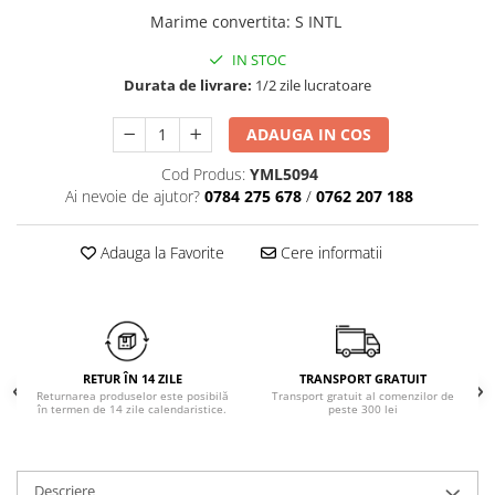
Chiloți clasici
Bustiere
Marime convertita
:
S INTL
Chiloți tanga
Dresuri
IN STOC
Corsete
Durata de livrare:
1/2 zile lucratoare
Halate
Lenjerie erotică
ADAUGA IN COS
Maiouri
Cod Produs:
YML5094
Pret unic 9.99 Lei
Ai nevoie de ajutor?
0784 275 678
/
0762 207 188
Seturi și Compleuri
Adauga la Favorite
Cere informatii
RETUR ÎN 14 ZILE
TRANSPORT GRATUIT
Returnarea produselor este posibilă
Transport gratuit al comenzilor de
în termen de 14 zile calendaristice.
peste 300 lei
Descriere