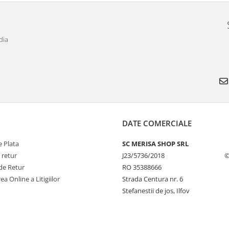
dia
DATE COMERCIALE
 Plata
SC MERISA SHOP SRL
 retur
J23/5736/2018
©
de Retur
RO 35388666
ea Online a Litigiilor
Strada Centura nr. 6
Stefanestii de jos, Ilfov