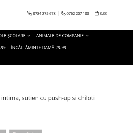
0784 275 678
0762 207 188
0,00
OLE ȘCOLARE
ANIMALE DE COMPANIE
.99
ÎNCĂLȚĂMINTE DAMĂ 29.99
 intima, sutien cu push-up si chiloti