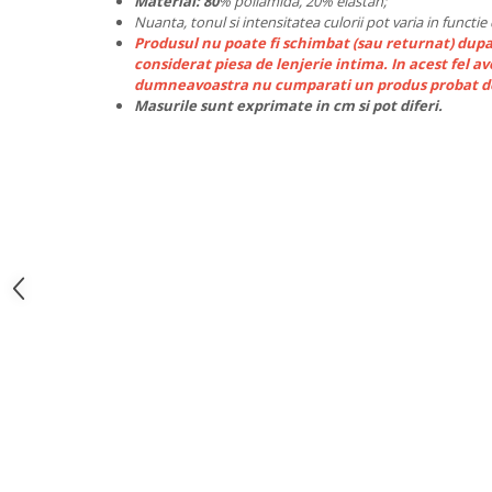
Material: 80
% poliamida, 20% elastan;
Nuanta, tonul si intensitatea culorii pot varia in functi
Pret unic 9.99 Lei
Produsul nu poate fi schimbat (sau returnat) dupa c
Seturi și Compleuri
considerat piesa de lenjerie intima. In acest fel av
dumneavoastra nu cumparati un produs probat de
Masurile sunt exprimate in cm si pot diferi.