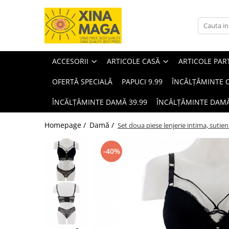
Accesorii
Articole casă
Articole party
Bărbați
Copii
Damă
Cosmetice
ARTICOLE ȘCOLARE
Animale de companie
ACCESORII
ARTICOLE CASĂ
ARTICOLE PAR
OFERTĂ SPECIALĂ
PAPUCI 9.99
ÎNCĂLȚĂMINTE C
ÎNCĂLȚĂMINTE DAMĂ 39.99
ÎNCĂLȚĂMINTE DAMĂ
Homepage /
Damă /
Set doua piese lenjerie intima, sutien
-40%
Bijuterii
Lenjerii de pat single
Baloane
Încălțăminte bărbați
Îmbrăcăminte copii
Îmbrăcăminte damă
Machiaj
Jucării
Accesorii animale de companie