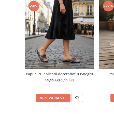
-50%
-72%
Papuci cu aplicatii decorative 895negru
Pap
19,99 Lei
9,99 Lei
VEZI VARIANTE