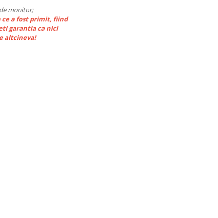
e de monitor;
e a fost primit, fiind
eti garantia ca nici
 altcineva!