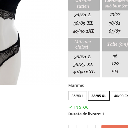
Marime
:
36/80 L
38/85 XL
40/90 2
IN STOC
Durata de livrare:
1