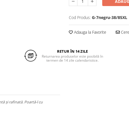
ADAUG
Cod Produs:
G-7negru-38/85XL
Adauga la Favorite
Cere 
RETUR ÎN 14 ZILE
Returnarea produselor este posibilă în
termen de 14 zile calendaristice.
și rafinată. Poartă-l cu