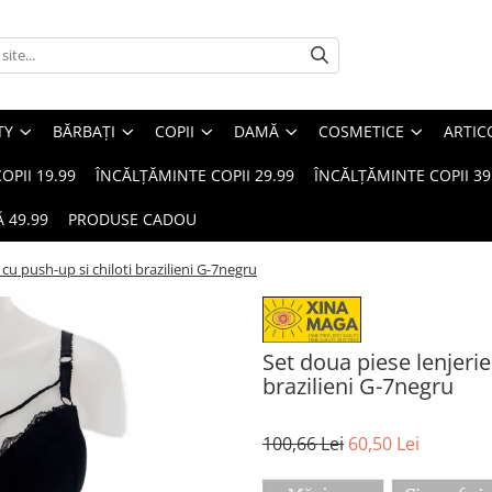
TY
BĂRBAȚI
COPII
DAMĂ
COSMETICE
ARTIC
OPII 19.99
ÎNCĂLȚĂMINTE COPII 29.99
ÎNCĂLȚĂMINTE COPII 39
 49.99
PRODUSE CADOU
 cu push-up si chiloti brazilieni G-7negru
Set doua piese lenjerie
brazilieni G-7negru
100,66 Lei
60,50 Lei