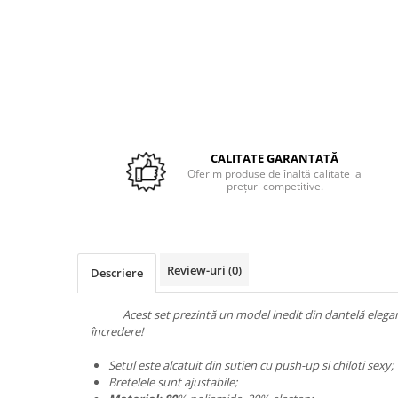
Espadrile
Ghete
Lenjerii catifea
Ghete
Papuci
Lenjerii cocolino
Papuci
Lenjerie damă
Huse cu elastic
Teniși
Dresuri
Preșuri
ÎNCĂLȚĂMINTE COPII 39.99
Sutiene și Topuri
Accesorii copii
Pături și Cuverturi
Ciorapi
Căciuli, șepci si pălării
Pijamale
Pături
CALITATE GARANTATĂ
Mânuși
Bustiere
Oferim produse de înaltă calitate la
prețuri competitive.
Seturi de toamnă/iarnă
Body-uri
Lenjerie copii
Chiloți sexy
Accesorii erotică
Ciorapi
Chiloți brazilieni
Chiloți
Review-uri
(0)
Descriere
Chiloți clasici
Bustiere
Chiloți tanga
Dresuri
Acest set prezintă un model inedit din dantelă elegantă 
Corsete
încredere!
Halate
Setul este alcatuit din sutien cu push-up si chiloti sexy;
Lenjerie erotică
Bretelele sunt ajustabile;
Maiouri