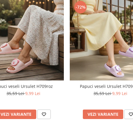
-72%
uci veseli Ursulet H709roz
Papuci veseli Ursulet H70
35,59 Lei
9,99 Lei
35,59 Lei
9,99 Lei
VEZI VARIANTE
VEZI VARIANTE