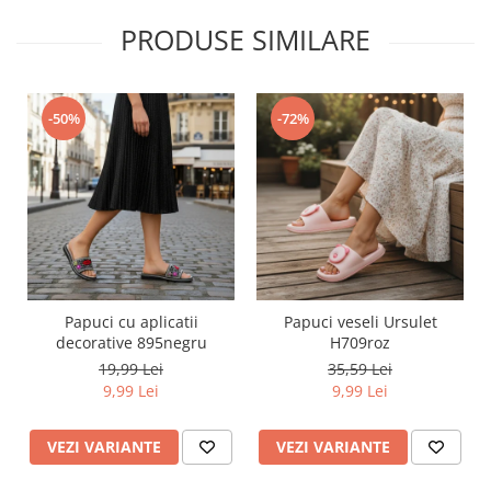
PRODUSE SIMILARE
-50%
-72%
Papuci cu aplicatii
Papuci veseli Ursulet
decorative 895negru
H709roz
19,99 Lei
35,59 Lei
9,99 Lei
9,99 Lei
VEZI VARIANTE
VEZI VARIANTE