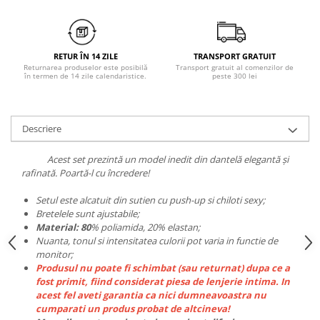
RETUR ÎN 14 ZILE
TRANSPORT GRATUIT
Returnarea produselor este posibilă
Transport gratuit al comenzilor de
în termen de 14 zile calendaristice.
peste 300 lei
Descriere
Acest set prezintă un model inedit din dantelă elegantă și
rafinată. Poartă-l cu încredere!
Setul este alcatuit din sutien cu push-up si chiloti sexy;
Bretelele sunt ajustabile;
Material: 80
% poliamida, 20% elastan;
Nuanta, tonul si intensitatea culorii pot varia in functie de
monitor;
Produsul nu poate fi schimbat (sau returnat) dupa ce a
fost primit, fiind considerat piesa de lenjerie intima. In
acest fel aveti garantia ca nici dumneavoastra nu
cumparati un produs probat de altcineva!