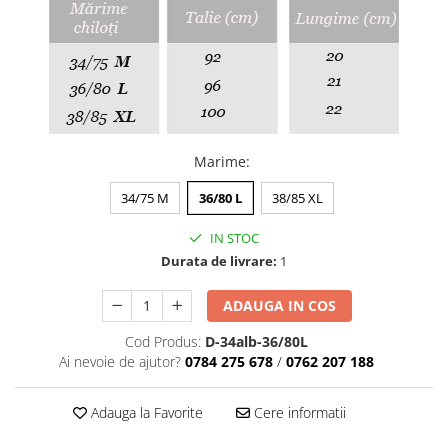
Chiloți clasici
Bustiere
Chiloți tanga
Dresuri
Corsete
Halate
Lenjerie erotică
Maiouri
Marime
:
Pret unic 9.99 Lei
Seturi și Compleuri
34/75 M
36/80 L
38/85 XL
IN STOC
Durata de livrare:
1
ADAUGA IN COS
Cod Produs:
D-34alb-36/80L
Ai nevoie de ajutor?
0784 275 678
/
0762 207 188
Adauga la Favorite
Cere informatii