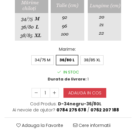
Halate
Lenjerie erotică
Maiouri
Pret unic 9.99 Lei
Seturi și Compleuri
Marime
:
34/75 M
36/80 L
38/85 XL
IN STOC
Durata de livrare:
1
ADAUGA IN COS
Cod Produs:
D-34negru-36/80L
Ai nevoie de ajutor?
0784 275 678
/
0762 207 188
Adauga la Favorite
Cere informatii