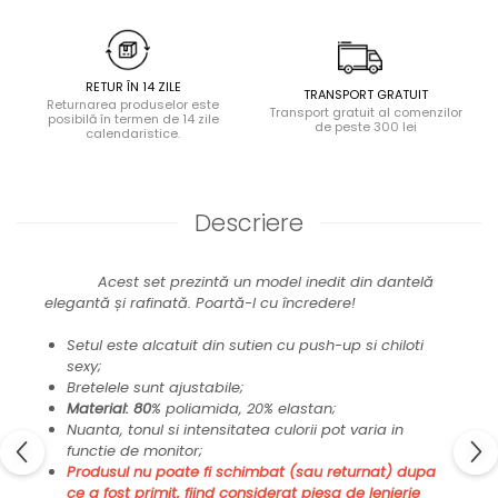
RETUR ÎN 14 ZILE
TRANSPORT GRATUIT
Returnarea produselor este
Transport gratuit al comenzilor
posibilă în termen de 14 zile
de peste 300 lei
calendaristice.
Descriere
Acest set prezintă un model inedit din dantelă
elegantă și rafinată. Poartă-l cu încredere!
Setul este alcatuit din sutien cu push-up si chiloti
sexy;
Bretelele sunt ajustabile;
Material: 80
% poliamida, 20% elastan;
Nuanta, tonul si intensitatea culorii pot varia in
functie de monitor;
Produsul nu poate fi schimbat (sau returnat) dupa
ce a fost primit, fiind considerat piesa de lenjerie