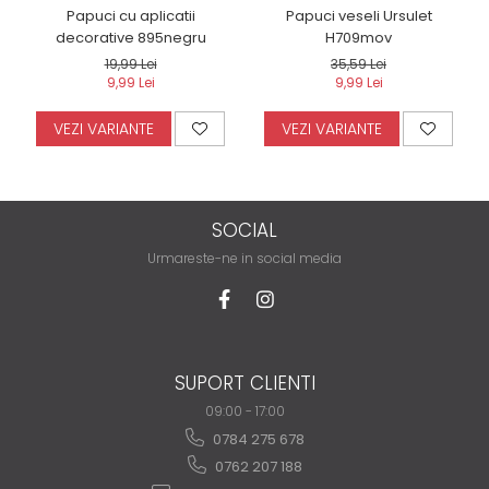
Papuci cu aplicatii
Papuci veseli Ursulet
decorative 895negru
H709mov
19,99 Lei
35,59 Lei
9,99 Lei
9,99 Lei
VEZI VARIANTE
VEZI VARIANTE
SOCIAL
Urmareste-ne in social media
SUPORT CLIENTI
09:00 - 17:00
0784 275 678
0762 207 188