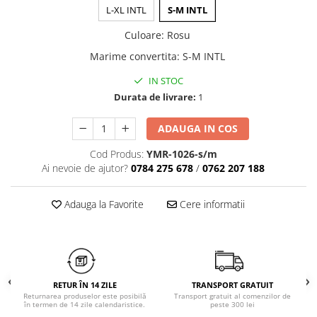
Chiloți clasici
L-XL INTL
S-M INTL
Bustiere
Chiloți tanga
Dresuri
Culoare
:
Rosu
Corsete
Marime convertita
:
S-M INTL
Halate
IN STOC
Lenjerie erotică
Durata de livrare:
1
Maiouri
Pret unic 9.99 Lei
ADAUGA IN COS
Seturi și Compleuri
Cod Produs:
YMR-1026-s/m
Ai nevoie de ajutor?
0784 275 678
/
0762 207 188
Adauga la Favorite
Cere informatii
RETUR ÎN 14 ZILE
TRANSPORT GRATUIT
Returnarea produselor este posibilă
Transport gratuit al comenzilor de
în termen de 14 zile calendaristice.
peste 300 lei