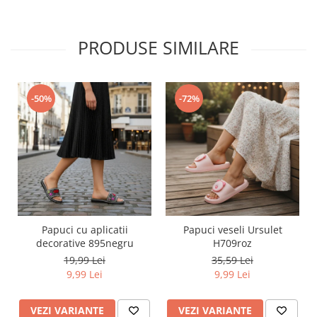
PRODUSE SIMILARE
-50%
-72%
Papuci cu aplicatii
Papuci veseli Ursulet
decorative 895negru
H709roz
19,99 Lei
35,59 Lei
9,99 Lei
9,99 Lei
VEZI VARIANTE
VEZI VARIANTE