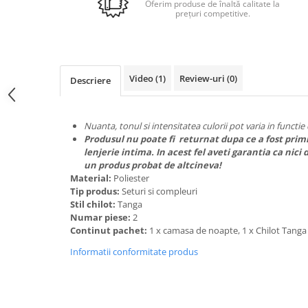
Espadrile
Ghete
Oferim produse de înaltă calitate la
prețuri competitive.
Lenjerii catifea
Ghete
Papuci
Lenjerii cocolino
Papuci
Lenjerie damă
Huse cu elastic
Teniși
Dresuri
Preșuri
ÎNCĂLȚĂMINTE COPII 39.99
Sutiene și Topuri
Video
(1)
Review-uri
(0)
Descriere
Accesorii copii
Pături și Cuverturi
Ciorapi
Căciuli, șepci si pălării
Pijamale
Pături
Nuanta, tonul si intensitatea culorii pot varia in functi
Mânuși
Bustiere
Produsul nu poate fi returnat dupa ce a fost primi
Seturi de toamnă/iarnă
Body-uri
lenjerie intima. In acest fel aveti garantia ca n
Lenjerie copii
Chiloți sexy
un produs probat de altcineva!
Material:
Poliester
Accesorii erotică
Ciorapi
Tip produs:
Seturi si compleuri
Chiloți brazilieni
Chiloți
Stil chilot:
Tanga
Numar piese:
2
Chiloți clasici
Bustiere
Continut pachet:
1 x camasa de noapte, 1 x Chilot Tang
Chiloți tanga
Dresuri
Informatii conformitate produs
Corsete
Halate
Lenjerie erotică
Maiouri