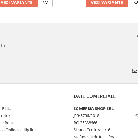
VEZI VARIANTE
VEZI VARIANTE
dia
DATE COMERCIALE
 Plata
SC MERISA SHOP SRL
 retur
J23/5736/2018
©
de Retur
RO 35388666
ea Online a Litigiilor
Strada Centura nr. 6
Stefanestii de jos, Ilfov