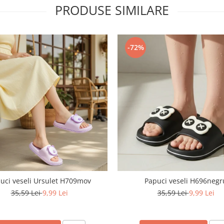
PRODUSE SIMILARE
-72%
uci veseli Ursulet H709mov
Papuci veseli H696negr
35,59 Lei
9,99 Lei
35,59 Lei
9,99 Lei