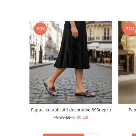
Pret unic 9.99 Lei
Seturi și Compleuri
-50%
-72%
Papuci cu aplicatii decorative 895negru
Pap
19,99 Lei
9,99 Lei