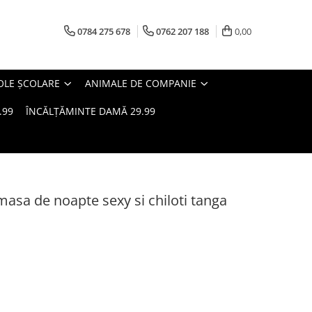
0784 275 678
0762 207 188
0,00
OLE ȘCOLARE
ANIMALE DE COMPANIE
.99
ÎNCĂLȚĂMINTE DAMĂ 29.99
amasa de noapte sexy si chiloti tanga