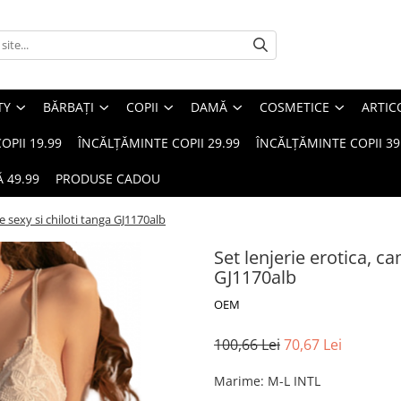
TY
BĂRBAȚI
COPII
DAMĂ
COSMETICE
ARTIC
OPII 19.99
ÎNCĂLȚĂMINTE COPII 29.99
ÎNCĂLȚĂMINTE COPII 39
 49.99
PRODUSE CADOU
e sexy si chiloti tanga GJ1170alb
Set lenjerie erotica, c
GJ1170alb
OEM
100,66 Lei
70,67 Lei
Marime
:
M-L INTL