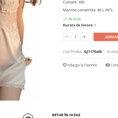
Culoare
:
Alb
Marime convertita
:
M-L INTL
IN STOC
Durata de livrare:
1
ADAUG
Cod Produs:
GJ1170alb
Ai nev
Adauga la Favorite
Cere 
RETUR ÎN 14 ZILE