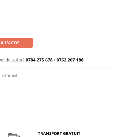
A IN COS
oie de ajutor?
0784 275 678
/
0762 207 188
informatii
TRANSPORT GRATUIT