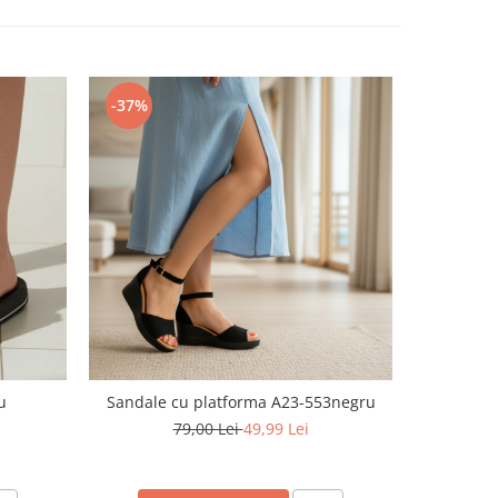
-37%
-72%
u
Sandale cu platforma A23-553negru
Papuc
79,00 Lei
49,99 Lei