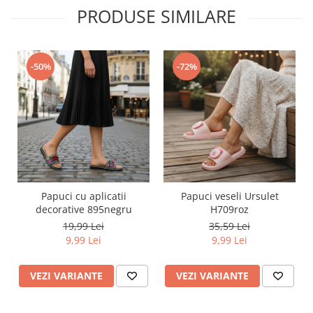
PRODUSE SIMILARE
-50%
-72%
Papuci cu aplicatii
Papuci veseli Ursulet
decorative 895negru
H709roz
19,99 Lei
35,59 Lei
9,99 Lei
9,99 Lei
VEZI VARIANTE
VEZI VARIANTE