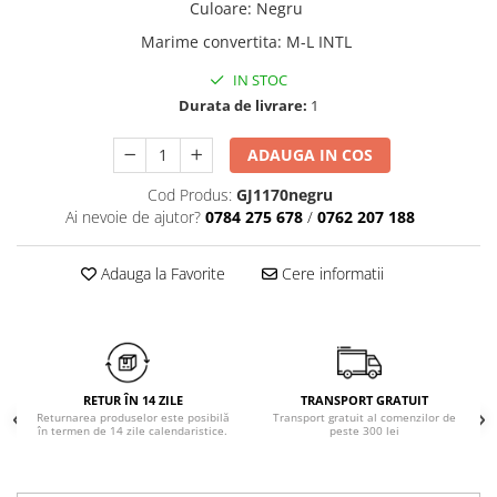
Culoare
:
Negru
Chiloți clasici
Bustiere
Marime convertita
:
M-L INTL
Chiloți tanga
Dresuri
Corsete
IN STOC
Halate
Durata de livrare:
1
Lenjerie erotică
ADAUGA IN COS
Maiouri
Pret unic 9.99 Lei
Cod Produs:
GJ1170negru
Seturi și Compleuri
Ai nevoie de ajutor?
0784 275 678
/
0762 207 188
Adauga la Favorite
Cere informatii
RETUR ÎN 14 ZILE
TRANSPORT GRATUIT
Returnarea produselor este posibilă
Transport gratuit al comenzilor de
în termen de 14 zile calendaristice.
peste 300 lei