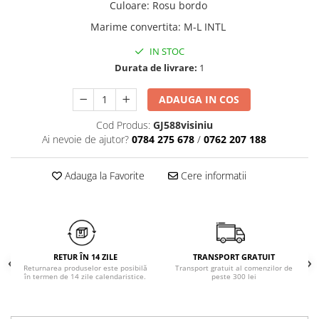
Culoare
:
Rosu bordo
Chiloți clasici
Bustiere
Marime convertita
:
M-L INTL
Chiloți tanga
Dresuri
Corsete
IN STOC
Halate
Durata de livrare:
1
Lenjerie erotică
ADAUGA IN COS
Maiouri
Pret unic 9.99 Lei
Cod Produs:
GJ588visiniu
Seturi și Compleuri
Ai nevoie de ajutor?
0784 275 678
/
0762 207 188
Adauga la Favorite
Cere informatii
RETUR ÎN 14 ZILE
TRANSPORT GRATUIT
Returnarea produselor este posibilă
Transport gratuit al comenzilor de
în termen de 14 zile calendaristice.
peste 300 lei