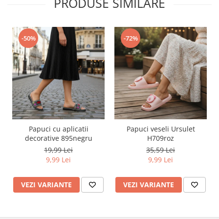
PRODUSE SIMILARE
-50%
-72%
Papuci cu aplicatii
Papuci veseli Ursulet
decorative 895negru
H709roz
19,99 Lei
35,59 Lei
9,99 Lei
9,99 Lei
VEZI VARIANTE
VEZI VARIANTE