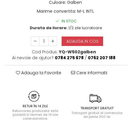
Culoare
:
Galben
Halate
Marime convertita
:
M-L INTL
Lenjerie erotică
Maiouri
IN STOC
Durata de livrare:
1/2 zile lucratoare
Pret unic 9.99 Lei
Seturi și Compleuri
ADAUGA IN COS
Cod Produs:
YQ-W502galben
Ai nevoie de ajutor?
0784 275 678
/
0762 207 188
Adauga la Favorite
Cere informatii
RETUR ÎN 14 ZILE
TRANSPORT GRATUIT
Returnarea produselor este
Transport gratuit al comenzilor
posibilă în termen de 14 zile
de peste 300 lei
calendaristice.