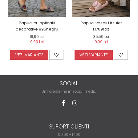
Papuci cu aplicatii
Papuci veseli Ursulet
decorative 895negru
H709roz
19,99 Lei
35,59 Lei
9,99 Lei
9,99 Lei
VEZI VARIANTE
VEZI VARIANTE
SOCIAL
Urmareste-ne in social media
SUPORT CLIENTI
09:00 - 17:00