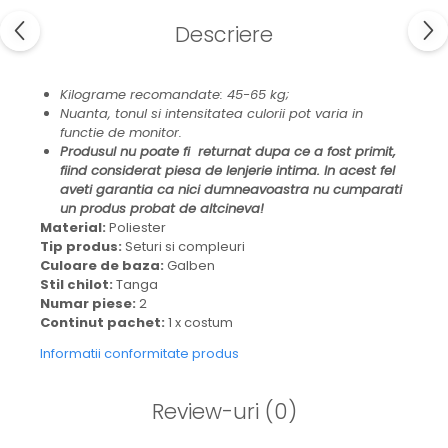
Descriere
Kilograme recomandate: 45-65 kg;
Nuanta, tonul si intensitatea culorii pot varia in
functie de monitor.
Produsul nu poate fi returnat dupa ce a fost primit,
fiind considerat piesa de lenjerie intima. In acest fel
aveti garantia ca nici dumneavoastra nu cumparati
un produs probat de altcineva!
Material:
Poliester
Tip produs:
Seturi si compleuri
Culoare de baza:
Galben
Stil chilot:
Tanga
Numar piese:
2
Continut pachet:
1 x costum
Informatii conformitate produs
Review-uri
(0)