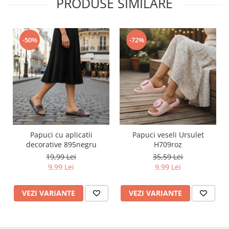
PRODUSE SIMILARE
-50%
-72%
Papuci cu aplicatii
Papuci veseli Ursulet
decorative 895negru
H709roz
19,99 Lei
35,59 Lei
9,99 Lei
9,99 Lei
VEZI VARIANTE
VEZI VARIANTE