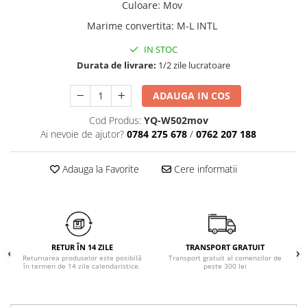
Culoare
:
Mov
Chiloți clasici
Bustiere
Marime convertita
:
M-L INTL
Chiloți tanga
Dresuri
Corsete
IN STOC
Halate
Durata de livrare:
1/2 zile lucratoare
Lenjerie erotică
ADAUGA IN COS
Maiouri
Pret unic 9.99 Lei
Cod Produs:
YQ-W502mov
Seturi și Compleuri
Ai nevoie de ajutor?
0784 275 678
/
0762 207 188
Adauga la Favorite
Cere informatii
RETUR ÎN 14 ZILE
TRANSPORT GRATUIT
Returnarea produselor este posibilă
Transport gratuit al comenzilor de
în termen de 14 zile calendaristice.
peste 300 lei