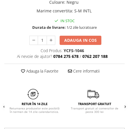
Culoare
:
Negru
Chiloți clasici
Bustiere
Marime convertita
:
S-M INTL
Chiloți tanga
Dresuri
Corsete
IN STOC
Halate
Durata de livrare:
1/2 zile lucratoare
Lenjerie erotică
ADAUGA IN COS
Maiouri
Pret unic 9.99 Lei
Cod Produs:
YCFS-1046
Seturi și Compleuri
Ai nevoie de ajutor?
0784 275 678
/
0762 207 188
Adauga la Favorite
Cere informatii
RETUR ÎN 14 ZILE
TRANSPORT GRATUIT
Returnarea produselor este posibilă
Transport gratuit al comenzilor de
în termen de 14 zile calendaristice.
peste 300 lei