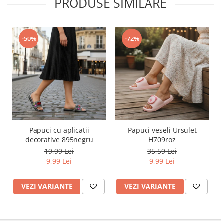
PRODUSE SIMILARE
-50%
-72%
Papuci cu aplicatii
Papuci veseli Ursulet
decorative 895negru
H709roz
19,99 Lei
35,59 Lei
9,99 Lei
9,99 Lei
VEZI VARIANTE
VEZI VARIANTE